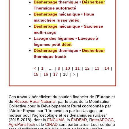
Désherbage
thermique •
Désherbeur
Thermique autotracté
Desherbage
mécanique • Houe
maraichère russe vidéo
Desherbage
mécanique • Sarcleuse
multi-rangs
Lavage des légumes • Laveuse à
légumes petit
débit
Désherbage
thermique •
Desherbeur
thermique tracté
<
1
…
9
10
11
12
13
14
15
16
17
18
>
Ces travaux bénéficient du soutien financier de l'Europe et
du
Réseau Rural National
, par le biais de la Mobilisation
Collective pour le Développement Rural coordonnée par
l'Atelier Paysan sur "L'innovation par les Usages, un
moteur pour l'agroécologie et les dynamiques rurales"
(2015-2018), dont la
FNCUMA
, la
FADEAR
, l'
InterAFOCG
,
AgroParisTech
et le
CIRAD
sont partenaires. Leur contenu