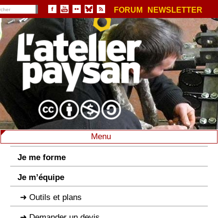
FORUM
NEWSLETTER
Menu
Je me forme
Je m’équipe
Outils et plans
Demander un devis