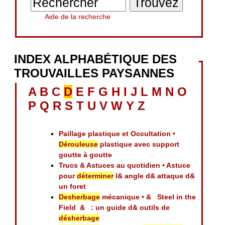
Aide de la recherche
INDEX ALPHABÉTIQUE DES
TROUVAILLES PAYSANNES
A
B
C
D
E
F
G
H
I
J
L
M
N
O
P
Q
R
S
T
U
V
W
Y
Z
Paillage plastique et Occultation •
Dérouleuse
plastique avec support
goutte à goutte
Trucs & Astuces au quotidien • Astuce
pour
déterminer
l& angle d& attaque d&
un foret
Desherbage
mécanique • & Steel in the
Field & : un guide d& outils de
désherbage