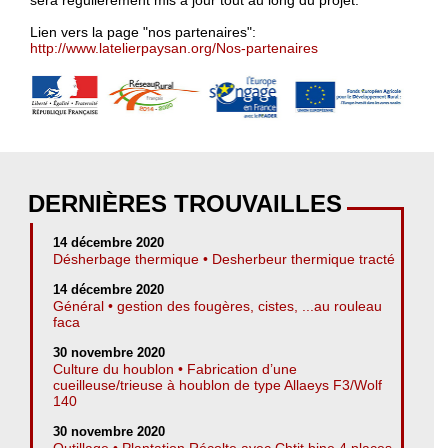
sera régulièrement mis à jour tout au long du projet.
Lien vers la page "nos partenaires":
http://www.latelierpaysan.org/Nos-partenaires
DERNIÈRES TROUVAILLES
14 décembre 2020
Désherbage thermique • Desherbeur thermique tracté
14 décembre 2020
Général • gestion des fougères, cistes, ...au rouleau
faca
30 novembre 2020
Culture du houblon • Fabrication d’une
cueilleuse/trieuse à houblon de type Allaeys F3/Wolf
140
30 novembre 2020
Outillage • Plantation Récolte avec Chtit bine 4 places