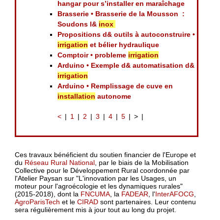
hangar pour s’installer en maraîchage
Brasserie • Brasserie de la Mousson :
Soudons l&
inox
Propositions d& outils à autoconstruire •
irrigation
et bélier hydraulique
Comptoir • probleme
irrigation
Arduino • Exemple d& automatisation d&
irrigation
Arduino • Remplissage de cuve en
installation
autonome
<
1
2
3
4
5
>
Ces travaux bénéficient du soutien financier de l'Europe et
du
Réseau Rural National
, par le biais de la Mobilisation
Collective pour le Développement Rural coordonnée par
l'Atelier Paysan sur "L'innovation par les Usages, un
moteur pour l'agroécologie et les dynamiques rurales"
(2015-2018), dont la
FNCUMA
, la
FADEAR
, l'
InterAFOCG
,
AgroParisTech
et le
CIRAD
sont partenaires. Leur contenu
sera régulièrement mis à jour tout au long du projet.