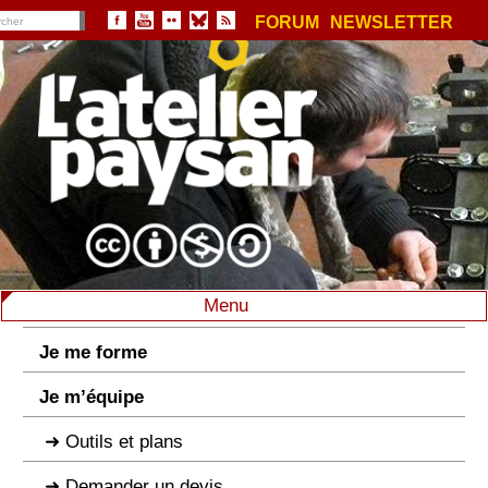
FORUM
NEWSLETTER
Menu
Je me forme
Je m’équipe
Outils et plans
Demander un devis