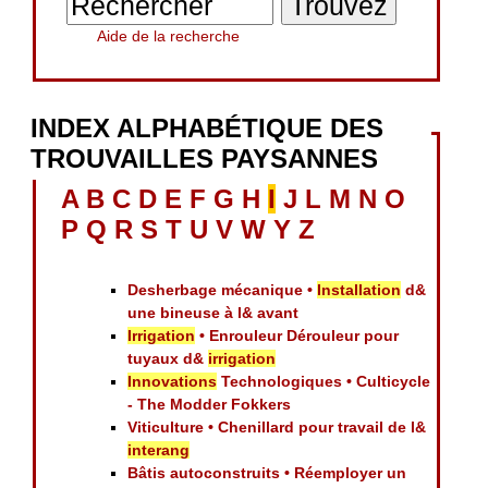
Aide de la recherche
INDEX ALPHABÉTIQUE DES
TROUVAILLES PAYSANNES
A
B
C
D
E
F
G
H
I
J
L
M
N
O
P
Q
R
S
T
U
V
W
Y
Z
Desherbage mécanique •
Installation
d&
une bineuse à l& avant
Irrigation
• Enrouleur Dérouleur pour
tuyaux d&
irrigation
Innovations
Technologiques • Culticycle
- The Modder Fokkers
Viticulture • Chenillard pour travail de l&
interang
Bâtis autoconstruits • Réemployer un