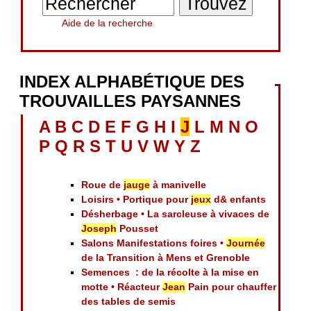
Aide de la recherche
INDEX ALPHABÉTIQUE DES
TROUVAILLES PAYSANNES
A
B
C
D
E
F
G
H
I
J
L
M
N
O
P
Q
R
S
T
U
V
W
Y
Z
Roue de
jauge
à manivelle
Loisirs • Portique pour
jeux
d& enfants
Désherbage • La sarcleuse à vivaces de
Joseph
Pousset
Salons Manifestations foires •
Journée
de la Transition à Mens et Grenoble
Semences : de la récolte à la mise en
motte • Réacteur
Jean
Pain pour chauffer
des tables de semis