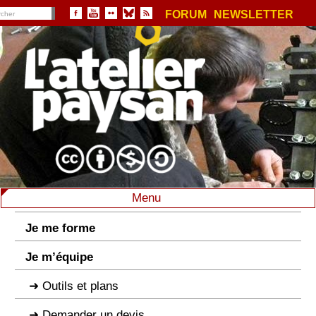
FORUM
NEWSLETTER
Menu
Je me forme
Je m’équipe
Outils et plans
Demander un devis