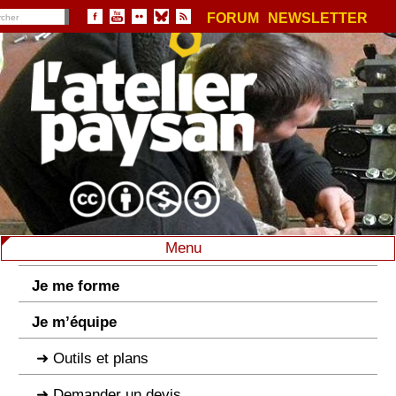
FORUM
NEWSLETTER
Menu
Je me forme
Je m’équipe
Outils et plans
Demander un devis