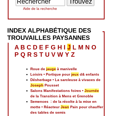
Aide de la recherche
INDEX ALPHABÉTIQUE DES
TROUVAILLES PAYSANNES
A
B
C
D
E
F
G
H
I
J
L
M
N
O
P
Q
R
S
T
U
V
W
Y
Z
Roue de
jauge
à manivelle
Loisirs • Portique pour
jeux
d& enfants
Désherbage • La sarcleuse à vivaces de
Joseph
Pousset
Salons Manifestations foires •
Journée
de la Transition à Mens et Grenoble
Semences : de la récolte à la mise en
motte • Réacteur
Jean
Pain pour chauffer
des tables de semis