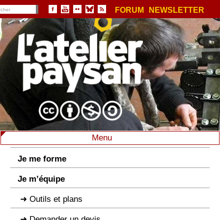
FORUM
NEWSLETTER
Menu
Je me forme
Je m’équipe
Outils et plans
Demander un devis