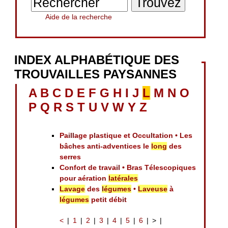
Aide de la recherche
INDEX ALPHABÉTIQUE DES
TROUVAILLES PAYSANNES
A
B
C
D
E
F
G
H
I
J
L
M
N
O
P
Q
R
S
T
U
V
W
Y
Z
Paillage plastique et Occultation • Les
bâches anti-adventices le
long
des
serres
Confort de travail • Bras Télescopiques
pour aération
latérales
Lavage
des
légumes
•
Laveuse
à
légumes
petit débit
<
1
2
3
4
5
6
>