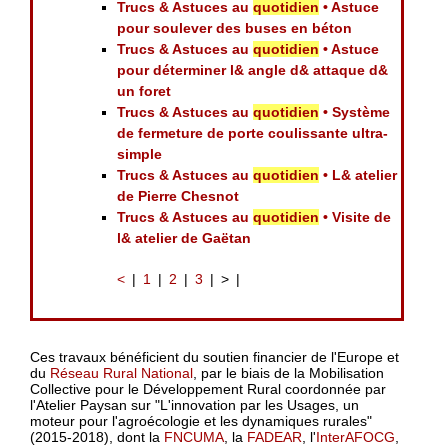
Trucs & Astuces au
quotidien
• Astuce
pour soulever des buses en béton
Trucs & Astuces au
quotidien
• Astuce
pour déterminer l& angle d& attaque d&
un foret
Trucs & Astuces au
quotidien
• Système
de fermeture de porte coulissante ultra-
simple
Trucs & Astuces au
quotidien
• L& atelier
de Pierre Chesnot
Trucs & Astuces au
quotidien
• Visite de
l& atelier de Gaëtan
<
1
2
3
>
Ces travaux bénéficient du soutien financier de l'Europe et
du
Réseau Rural National
, par le biais de la Mobilisation
Collective pour le Développement Rural coordonnée par
l'Atelier Paysan sur "L'innovation par les Usages, un
moteur pour l'agroécologie et les dynamiques rurales"
(2015-2018), dont la
FNCUMA
, la
FADEAR
, l'
InterAFOCG
,