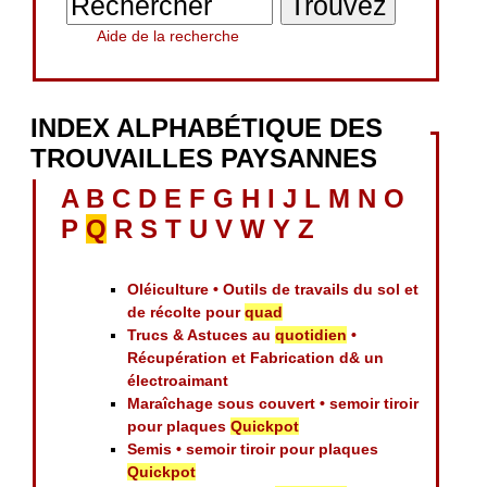
Aide de la recherche
INDEX ALPHABÉTIQUE DES
TROUVAILLES PAYSANNES
A
B
C
D
E
F
G
H
I
J
L
M
N
O
P
Q
R
S
T
U
V
W
Y
Z
Oléiculture • Outils de travails du sol et
de récolte pour
quad
Trucs & Astuces au
quotidien
•
Récupération et Fabrication d& un
électroaimant
Maraîchage sous couvert • semoir tiroir
pour plaques
Quickpot
Semis • semoir tiroir pour plaques
Quickpot