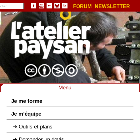
FORUM
NEWSLETTER
Menu
Je me forme
Je m’équipe
Outils et plans
Demander un devis