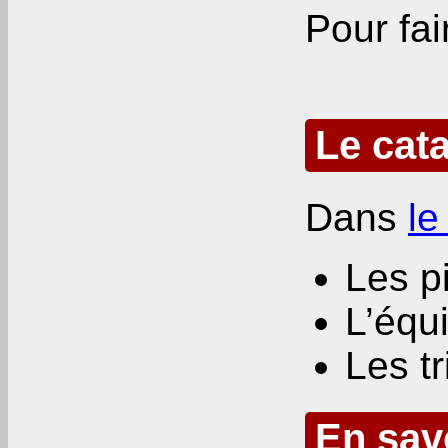
Pour fa
Le cat
Dans
le
Les p
L’équ
Les tr
En sav