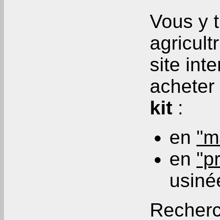
Vous y t
agricult
site int
acheter 
kit
:
en
"m
en
"p
usiné
Recherch