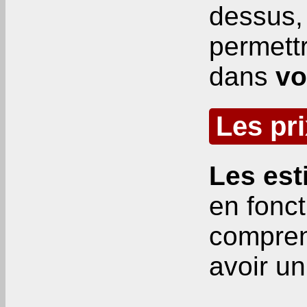
dessus,
permettr
dans
vo
Les pri
Les est
en fonct
compren
avoir un 