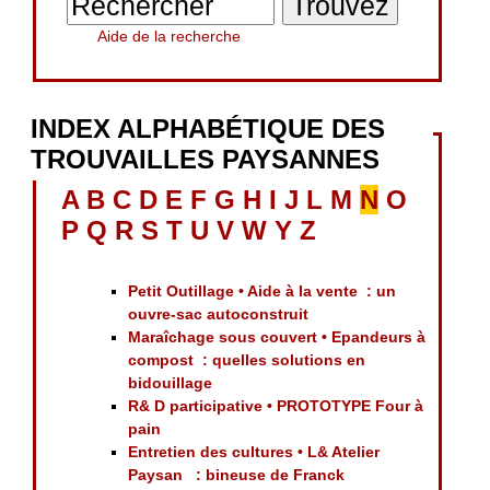
Aide de la recherche
INDEX ALPHABÉTIQUE DES
TROUVAILLES PAYSANNES
A
B
C
D
E
F
G
H
I
J
L
M
N
O
P
Q
R
S
T
U
V
W
Y
Z
Petit Outillage • Aide à la vente : un
ouvre-sac autoconstruit
Maraîchage sous couvert • Epandeurs à
compost : quelles solutions en
bidouillage
R& D participative • PROTOTYPE Four à
pain
Entretien des cultures • L& Atelier
Paysan : bineuse de Franck