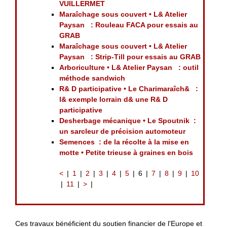
VUILLERMET
Maraîchage sous couvert • L& Atelier
Paysan : Rouleau FACA pour essais au
GRAB
Maraîchage sous couvert • L& Atelier
Paysan : Strip-Till pour essais au GRAB
Arboriculture • L& Atelier Paysan : outil
méthode sandwich
R& D participative • Le Charimaraîch& :
l& exemple lorrain d& une R& D
participative
Desherbage mécanique • Le Spoutnik :
un sarcleur de précision automoteur
Semences : de la récolte à la mise en
motte • Petite trieuse à graines en bois
<
1
2
3
4
5
6
7
8
9
10
11
>
Ces travaux bénéficient du soutien financier de l'Europe et