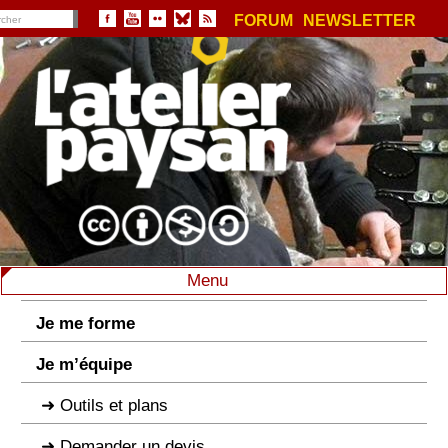
FORUM
NEWSLETTER
Menu
Je me forme
Je m’équipe
Outils et plans
Demander un devis