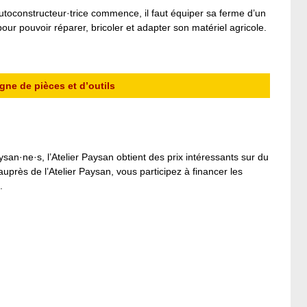
’autoconstructeur·trice commence, il faut équiper sa ferme d’un
ur pouvoir réparer, bricoler et adapter son matériel agricole.
gne de pièces et d’outils
n·ne·s, l’Atelier Paysan obtient des prix intéressants sur du
rès de l’Atelier Paysan, vous participez à financer les
.