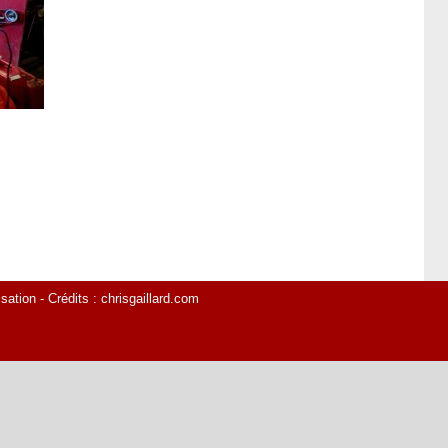
isation
- Crédits :
chrisgaillard.com