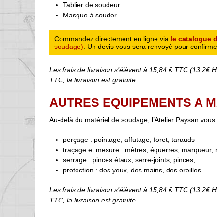
Tablier de soudeur
Masque à souder
Commandez directement en ligne via
le catalogue 
soudage)
. Un devis vous sera renvoyé pour confirm
Les frais de livraison s’élèvent à 15,84 € TTC (13,2€
TTC, la livraison est gratuite.
AUTRES EQUIPEMENTS A M
Au-delà du matériel de soudage, l’Atelier Paysan vous
perçage : pointage, affutage, foret, tarauds
traçage et mesure : mètres, équerres, marqueur, r
serrage : pinces étaux, serre-joints, pinces,...
protection : des yeux, des mains, des oreilles
Les frais de livraison s’élèvent à 15,84 € TTC (13,2€
TTC, la livraison est gratuite.