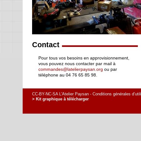
Contact
Pour tous vos besoins en approvisionnement,
vous pouvez nous contacter par mail à
commandes@latelierpaysan.org
ou par
téléphone au 04 76 65 85 98.
CC-BY-NC-SA L'Atelier Paysan -
Conditions générales d’util
> Kit graphique à télécharger