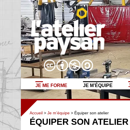
JE ME FORME
JE M’ÉQUIPE
Accueil
>
Je m’équipe
> Équiper son atelier
ÉQUIPER SON ATELIER