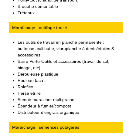
Porte-tout (chariot de transport)
Brouette démontable
Tréteaux
Maraîchage : outillage tracté
Les outils de travail en planche permanente :
butteuse, cultibutte, vibroplanche à dents/étoiles &
accessoires
Barre Porte-Outils et accessoires (travail du sol,
binage, etc)
Dérouleuse plastique
Rouleau faca
Roloflex
Herse étrille
Semoir maraicher multigraine
Épandeur à fumier/compost
Distributeur d’engrais organique
Maraîchage : semences potagères