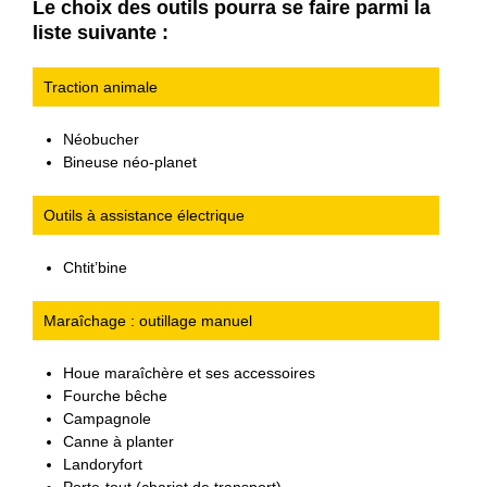
Le choix des outils pourra se faire parmi la
liste suivante :
Traction animale
Néobucher
Bineuse néo-planet
Outils à assistance électrique
Chtit’bine
Maraîchage : outillage manuel
Houe maraîchère et ses accessoires
Fourche bêche
Campagnole
Canne à planter
Landoryfort