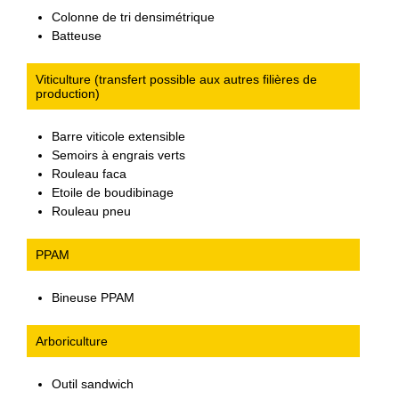
Colonne de tri densimétrique
Batteuse
Viticulture (transfert possible aux autres filières de
production)
Barre viticole extensible
Semoirs à engrais verts
Rouleau faca
Etoile de boudibinage
Rouleau pneu
PPAM
Bineuse PPAM
Arboriculture
Outil sandwich