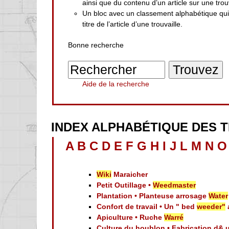
ainsi que du contenu d’un article sur une trouv
Un bloc avec un classement alphabétique qu
titre de l’article d’une trouvaille.
Bonne recherche
Aide de la recherche
INDEX ALPHABÉTIQUE DES 
A
B
C
D
E
F
G
H
I
J
L
M
N
O
Wiki
Maraicher
Petit Outillage •
Weedmaster
Plantation • Planteuse arrosage
Water
Confort de travail • Un " bed
weeder"
Apiculture • Ruche
Warré
Culture du houblon • Fabrication d& 