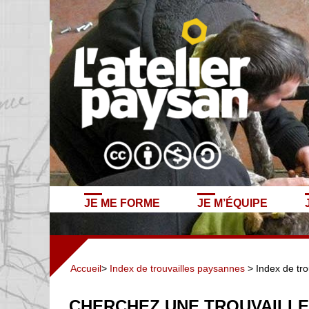
JE ME FORME
JE M’ÉQUIPE
Accueil
>
Index de trouvailles paysannes
> Index de tro
CHERCHEZ UNE TROUVAILLE