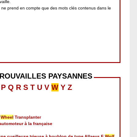
aille.
i ne prend en compte que des mots clés contenus dans le
TROUVAILLES PAYSANNES
P
Q
R
S
T
U
V
W
Y
Z
Wheel
Transplanter
automoteur à la française
une cueilleuse trieuse à houblon de type Allaeys F
Wolf