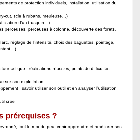
ements de protection individuels, installation, utilisation du
dry-cut, scie à rubans, meuleuse…)
tilisation d’un trusquin…)
des perceuses, perceuses à colonne, découverte des forets,
rc, réglage de l’intensité, choix des baguettes, pointage,
ontant…)
tour critique : réalisations réussies, points de difficultés…
ue sur son exploitation
nt : savoir utiliser son outil et en analyser l’utilisation
util créé
s prérequises ?
hevronné, tout le monde peut venir apprendre et améliorer ses