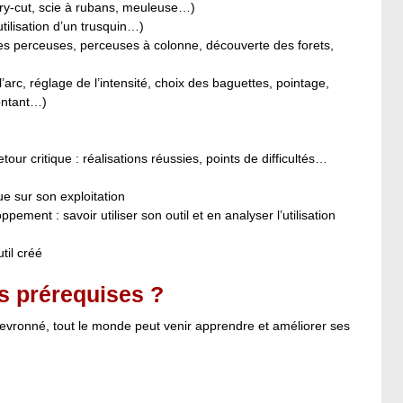
dry-cut, scie à rubans, meuleuse…)
tilisation d’un trusquin…)
des perceuses, perceuses à colonne, découverte des forets,
rc, réglage de l’intensité, choix des baguettes, pointage,
ontant…)
tour critique : réalisations réussies, points de difficultés…
ue sur son exploitation
nt : savoir utiliser son outil et en analyser l’utilisation
util créé
s prérequises ?
hevronné, tout le monde peut venir apprendre et améliorer ses