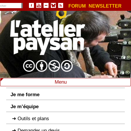
FORUM
NEWSLETTER
Menu
Je me forme
Je m’équipe
Outils et plans
Demander un devis