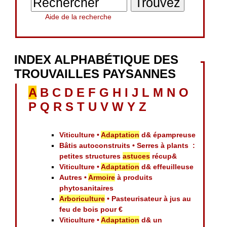
Aide de la recherche
INDEX ALPHABÉTIQUE DES
TROUVAILLES PAYSANNES
A
B
C
D
E
F
G
H
I
J
L
M
N
O
P
Q
R
S
T
U
V
W
Y
Z
Viticulture •
Adaptation
d& épampreuse
Bâtis autoconstruits • Serres à plants :
petites structures
astuces
récup&
Viticulture •
Adaptation
d& effeuilleuse
Autres •
Armoire
à produits
phytosanitaires
Arboriculture
• Pasteurisateur à jus au
feu de bois pour €
Viticulture •
Adaptation
d& un