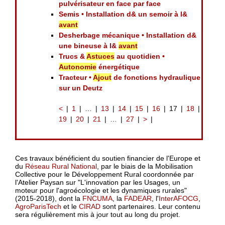
pulvérisateur en face par face
Semis • Installation d& un semoir à l&
avant
Desherbage mécanique • Installation d&
une bineuse à l&
avant
Trucs &
Astuces
au quotidien •
Autonomie
énergétique
Tracteur •
Ajout
de fonctions hydraulique
sur un Deutz
<
1
…
13
14
15
16
17
18
19
20
21
…
27
>
Ces travaux bénéficient du soutien financier de l'Europe et
du
Réseau Rural National
, par le biais de la Mobilisation
Collective pour le Développement Rural coordonnée par
l'Atelier Paysan sur "L'innovation par les Usages, un
moteur pour l'agroécologie et les dynamiques rurales"
(2015-2018), dont la
FNCUMA
, la
FADEAR
, l'
InterAFOCG
,
AgroParisTech
et le
CIRAD
sont partenaires. Leur contenu
sera régulièrement mis à jour tout au long du projet.