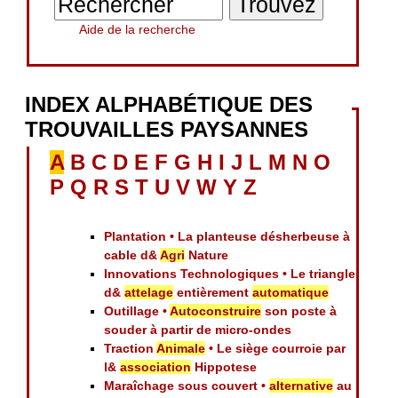
Aide de la recherche
INDEX ALPHABÉTIQUE DES
TROUVAILLES PAYSANNES
A
B
C
D
E
F
G
H
I
J
L
M
N
O
P
Q
R
S
T
U
V
W
Y
Z
Plantation • La planteuse désherbeuse à
cable d&
Agri
Nature
Innovations Technologiques • Le triangle
d&
attelage
entièrement
automatique
Outillage •
Autoconstruire
son poste à
souder à partir de micro-ondes
Traction
Animale
• Le siège courroie par
l&
association
Hippotese
Maraîchage sous couvert •
alternative
au