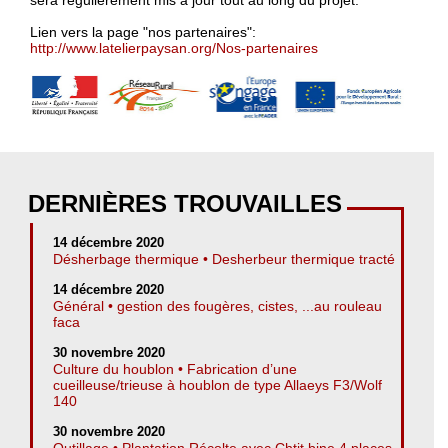
sera régulièrement mis à jour tout au long du projet.
Lien vers la page "nos partenaires":
http://www.latelierpaysan.org/Nos-partenaires
DERNIÈRES TROUVAILLES
14 décembre 2020
Désherbage thermique • Desherbeur thermique tracté
14 décembre 2020
Général • gestion des fougères, cistes, ...au rouleau
faca
30 novembre 2020
Culture du houblon • Fabrication d’une
cueilleuse/trieuse à houblon de type Allaeys F3/Wolf
140
30 novembre 2020
Outillage • Plantation Récolte avec Chtit bine 4 places