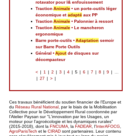
rotavator pour l& enfouissement
Traction
Animale
• un porte-outils léger
économique et
adapté
aux PP
Traction
Animale
• Palonnier à ressort
Traction
Animale
• Le mancheron
ergonomique
Barre porte-outils •
Adaptation
semoir
sur Barre Porte Outils
Général •
Ajout
de disques sur
décompacteur
<
1
2
3
4
5
6
7
8
9
…
27
>
Ces travaux bénéficient du soutien financier de l'Europe et
du
Réseau Rural National
, par le biais de la Mobilisation
Collective pour le Développement Rural coordonnée par
l'Atelier Paysan sur "L'innovation par les Usages, un
moteur pour l'agroécologie et les dynamiques rurales"
(2015-2018), dont la
FNCUMA
, la
FADEAR
, l'
InterAFOCG
,
AgroParisTech
et le
CIRAD
sont partenaires. Leur contenu