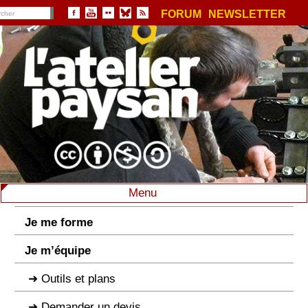
FORUM
NEWSLETTER
Menu
Je me forme
Je m’équipe
Outils et plans
Demander un devis