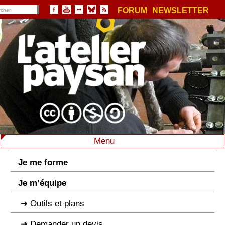
FORUM
NEWSLETTER
Menu
Je me forme
Je m’équipe
Outils et plans
Demander un devis