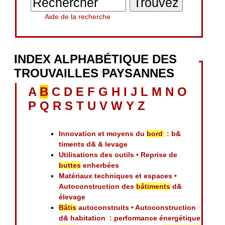
Aide de la recherche
INDEX ALPHABÉTIQUE DES
TROUVAILLES PAYSANNES
A
B
C
D
E
F
G
H
I
J
L
M
N
O
P
Q
R
S
T
U
V
W
Y
Z
Innovation et moyens du
bord
: b&
timents d& & levage
Utilisations des outils • Reprise de
buttes
enherbées
Matériaux techniques et espaces •
Autoconstruction des
bâtiments
d&
élevage
Bâtis
autoconstruits • Autoconstruction
d& habitation : performance énergétique