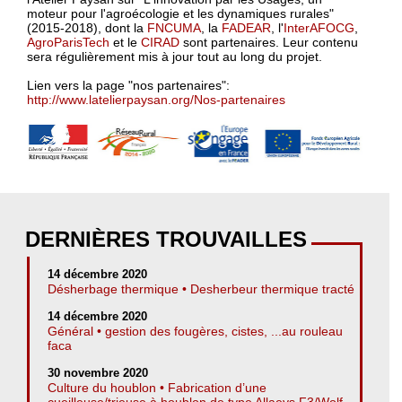
moteur pour l'agroécologie et les dynamiques rurales"
(2015-2018), dont la
FNCUMA
, la
FADEAR
, l'
InterAFOCG
,
AgroParisTech
et le
CIRAD
sont partenaires. Leur contenu
sera régulièrement mis à jour tout au long du projet.
Lien vers la page "nos partenaires":
http://www.latelierpaysan.org/Nos-partenaires
DERNIÈRES TROUVAILLES
14 décembre 2020
Désherbage thermique • Desherbeur thermique tracté
14 décembre 2020
Général • gestion des fougères, cistes, ...au rouleau
faca
30 novembre 2020
Culture du houblon • Fabrication d’une
cueilleuse/trieuse à houblon de type Allaeys F3/Wolf