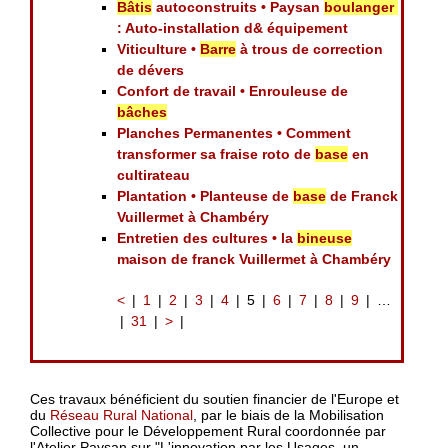
Bâtis
autoconstruits • Paysan
boulanger
: Auto-installation d& équipement
Viticulture •
Barre
à trous de correction
de dévers
Confort de travail • Enrouleuse de
bâches
Planches Permanentes • Comment
transformer sa fraise roto de
base
en
cultirateau
Plantation • Planteuse de
base
de Franck
Vuillermet à Chambéry
Entretien des cultures • la
bineuse
maison de franck Vuillermet à Chambéry
<
1
2
3
4
5
6
7
8
9
…
31
>
Ces travaux bénéficient du soutien financier de l'Europe et
du
Réseau Rural National
, par le biais de la Mobilisation
Collective pour le Développement Rural coordonnée par
l'Atelier Paysan sur "L'innovation par les Usages, un