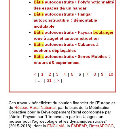
Bâtis
autoconstruits • Polyfonctionnalité
des espaces d& un hangar
Bâtis
autoconstruits • Hangar
autoconstructible : démontable
modulable
Bâtis
autoconstruits • Paysan
boulanger
roue à auget et autoconstruction
Bâtis
autoconstruits • Cabanes à
cochons déplaçables
Bâtis
autoconstruits • Serres Mobiles :
retours d& expériences
<
1
2
3
4
5
6
7
8
9
10
…
31
>
Ces travaux bénéficient du soutien financier de l'Europe et
du
Réseau Rural National
, par le biais de la Mobilisation
Collective pour le Développement Rural coordonnée par
l'Atelier Paysan sur "L'innovation par les Usages, un
moteur pour l'agroécologie et les dynamiques rurales"
(2015-2018), dont la
FNCUMA
, la
FADEAR
, l'
InterAFOCG
,