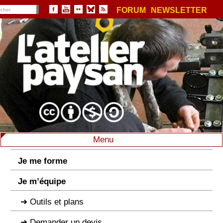
FORUM
NEWSLETTER
Menu
Je me forme
Je m’équipe
Outils et plans
Demander un devis