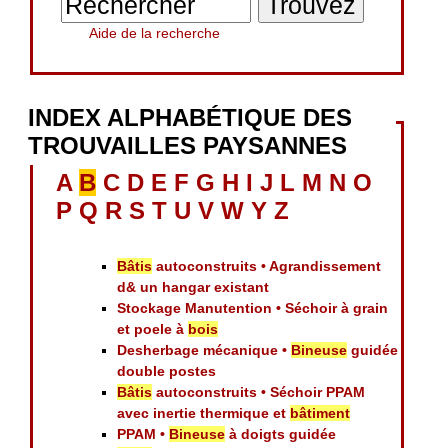
Aide de la recherche
INDEX ALPHABÉTIQUE DES
TROUVAILLES PAYSANNES
A
B
C
D
E
F
G
H
I
J
L
M
N
O
P
Q
R
S
T
U
V
W
Y
Z
Bâtis
autoconstruits • Agrandissement
d& un hangar existant
Stockage Manutention • Séchoir à grain
et poele à
bois
Desherbage mécanique •
Bineuse
guidée
double postes
Bâtis
autoconstruits • Séchoir PPAM
avec inertie thermique et
bâtiment
PPAM •
Bineuse
à doigts guidée