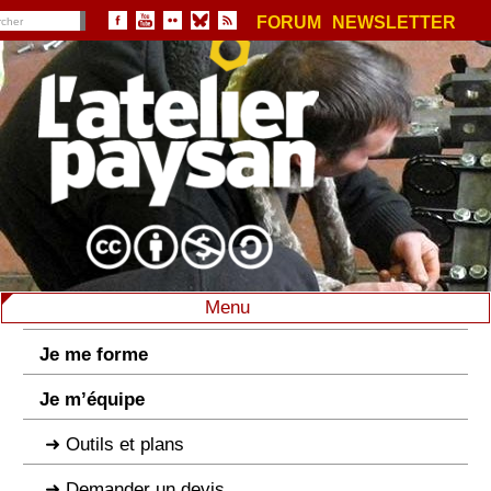
FORUM
NEWSLETTER
Menu
Je me forme
Je m’équipe
Outils et plans
Demander un devis