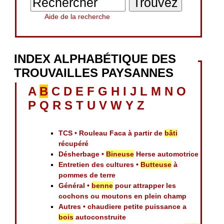
Aide de la recherche
INDEX ALPHABÉTIQUE DES
TROUVAILLES PAYSANNES
A
B
C
D
E
F
G
H
I
J
L
M
N
O
P
Q
R
S
T
U
V
W
Y
Z
TCS • Rouleau Faca à partir de
bâti
récupéré
Désherbage •
Bineuse
Herse automotrice
Entretien des cultures •
Butteuse
à
pommes de terre
Général •
benne
pour attrapper les
cochons ou moutons en plein champ
Autres • chaudiere petite puissance a
bois
autoconstruite