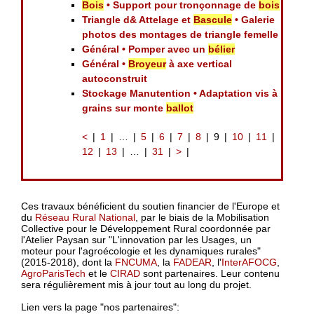
Bois
• Support pour tronçonnage de
bois
Triangle d& Attelage et
Bascule
• Galerie
photos des montages de triangle femelle
Général • Pomper avec un
bélier
Général •
Broyeur
à axe vertical
autoconstruit
Stockage Manutention • Adaptation vis à
grains sur monte
ballot
<
1
…
5
6
7
8
9
10
11
12
13
…
31
>
Ces travaux bénéficient du soutien financier de l'Europe et
du
Réseau Rural National
, par le biais de la Mobilisation
Collective pour le Développement Rural coordonnée par
l'Atelier Paysan sur "L'innovation par les Usages, un
moteur pour l'agroécologie et les dynamiques rurales"
(2015-2018), dont la
FNCUMA
, la
FADEAR
, l'
InterAFOCG
,
AgroParisTech
et le
CIRAD
sont partenaires. Leur contenu
sera régulièrement mis à jour tout au long du projet.
Lien vers la page "nos partenaires":