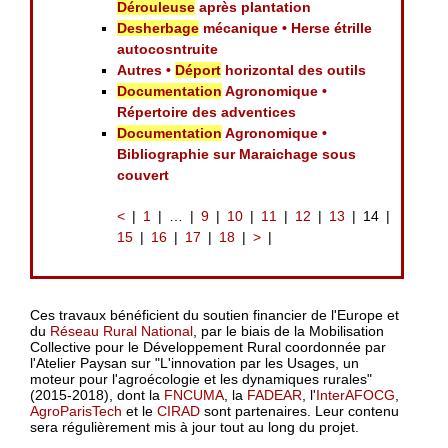
Dérouleuse
après plantation
Desherbage
mécanique • Herse étrille
autocosntruite
Autres •
Déport
horizontal des outils
Documentation
Agronomique •
Répertoire des adventices
Documentation
Agronomique •
Bibliographie sur Maraichage sous
couvert
<
1
…
9
10
11
12
13
14
15
16
17
18
>
Ces travaux bénéficient du soutien financier de l'Europe et
du
Réseau Rural National
, par le biais de la Mobilisation
Collective pour le Développement Rural coordonnée par
l'Atelier Paysan sur "L'innovation par les Usages, un
moteur pour l'agroécologie et les dynamiques rurales"
(2015-2018), dont la
FNCUMA
, la
FADEAR
, l'
InterAFOCG
,
AgroParisTech
et le
CIRAD
sont partenaires. Leur contenu
sera régulièrement mis à jour tout au long du projet.