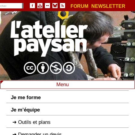
FORUM
NEWSLETTER
Menu
Je me forme
Je m’équipe
Outils et plans
Demander un devis