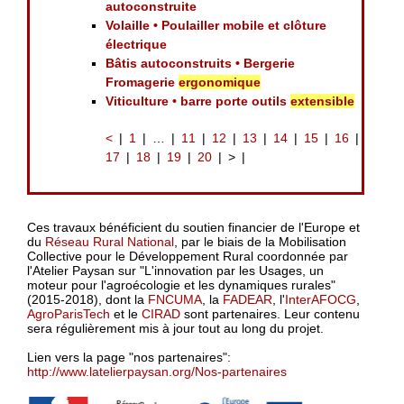
autoconstruite
Volaille • Poulailler mobile et clôture
électrique
Bâtis autoconstruits • Bergerie
Fromagerie
ergonomique
Viticulture • barre porte outils
extensible
<
1
…
11
12
13
14
15
16
17
18
19
20
>
Ces travaux bénéficient du soutien financier de l'Europe et
du
Réseau Rural National
, par le biais de la Mobilisation
Collective pour le Développement Rural coordonnée par
l'Atelier Paysan sur "L'innovation par les Usages, un
moteur pour l'agroécologie et les dynamiques rurales"
(2015-2018), dont la
FNCUMA
, la
FADEAR
, l'
InterAFOCG
,
AgroParisTech
et le
CIRAD
sont partenaires. Leur contenu
sera régulièrement mis à jour tout au long du projet.
Lien vers la page "nos partenaires":
http://www.latelierpaysan.org/Nos-partenaires