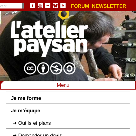
FORUM
NEWSLETTER
Menu
Je me forme
Je m’équipe
Outils et plans
Demander un devis