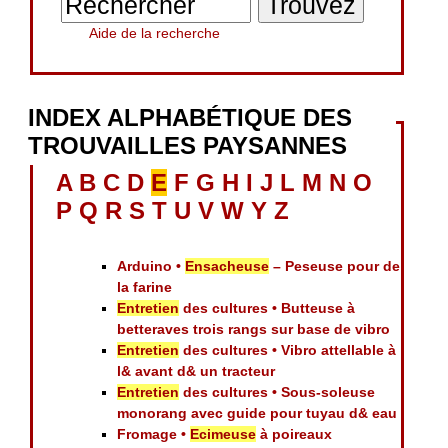
Aide de la recherche
INDEX ALPHABÉTIQUE DES
TROUVAILLES PAYSANNES
A
B
C
D
E
F
G
H
I
J
L
M
N
O
P
Q
R
S
T
U
V
W
Y
Z
Arduino •
Ensacheuse
– Peseuse pour de
la farine
Entretien
des cultures • Butteuse à
betteraves trois rangs sur base de vibro
Entretien
des cultures • Vibro attellable à
l& avant d& un tracteur
Entretien
des cultures • Sous-soleuse
monorang avec guide pour tuyau d& eau
Fromage •
Ecimeuse
à poireaux