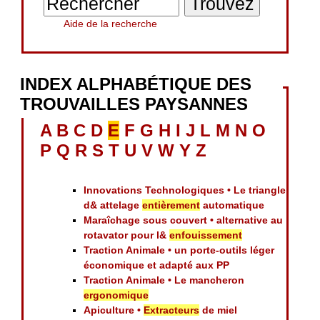
Aide de la recherche
INDEX ALPHABÉTIQUE DES
TROUVAILLES PAYSANNES
A
B
C
D
E
F
G
H
I
J
L
M
N
O
P
Q
R
S
T
U
V
W
Y
Z
Innovations Technologiques • Le triangle
d& attelage
entièrement
automatique
Maraîchage sous couvert • alternative au
rotavator pour l&
enfouissement
Traction Animale • un porte-outils léger
économique et adapté aux PP
Traction Animale • Le mancheron
ergonomique
Apiculture •
Extracteurs
de miel