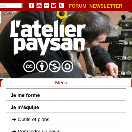
FORUM
NEWSLETTER
Menu
Je me forme
Je m’équipe
Outils et plans
Demander un devis