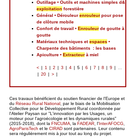
Outillage • Outils et machines simples d&
exploitation
forestière
Général • Dérouleur
enrouleur
pour pose
de clôture mobile
Confort de travail •
Enrouleur
de goutte à
goutte
Matériaux techniques et
espaces
•
Charpente des bâtiments : les bases
Apiculture •
Extracteur
à miel
<
1
2
3
4
5
6
7
8
9
…
20
>
Ces travaux bénéficient du soutien financier de l'Europe et
du
Réseau Rural National
, par le biais de la Mobilisation
Collective pour le Développement Rural coordonnée par
l'Atelier Paysan sur "L'innovation par les Usages, un
moteur pour l'agroécologie et les dynamiques rurales"
(2015-2018), dont la
FNCUMA
, la
FADEAR
, l'
InterAFOCG
,
AgroParisTech
et le
CIRAD
sont partenaires. Leur contenu
sera régulièrement mis à jour tout au long du projet.