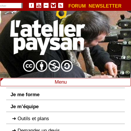
FORUM
NEWSLETTER
Menu
Je me forme
Je m’équipe
Outils et plans
Demander un devis