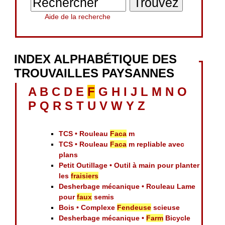
Aide de la recherche
INDEX ALPHABÉTIQUE DES
TROUVAILLES PAYSANNES
A
B
C
D
E
F
G
H
I
J
L
M
N
O
P
Q
R
S
T
U
V
W
Y
Z
TCS • Rouleau
Faca
m
TCS • Rouleau
Faca
m repliable avec
plans
Petit Outillage • Outil à main pour planter
les
fraisiers
Desherbage mécanique • Rouleau Lame
pour
faux
semis
Bois • Complexe
Fendeuse
scieuse
Desherbage mécanique •
Farm
Bicycle