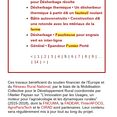
pour Désherbage récolte
Désherbage thermique • Un désherbeur
thermique à partir d& un
fauteuil
roulant
Bâtis autoconstruits • Construction d&
une rotonde avec les mtériaux de la
ferme
Désherbage •
Faucheuse
pour engrais
vert en inter-ligne
Général • Epandeur
Fumier
Porté
<
1
2
3
4
5
6
7
8
9
…
14
>
Ces travaux bénéficient du soutien financier de l'Europe et
du
Réseau Rural National
, par le biais de la Mobilisation
Collective pour le Développement Rural coordonnée par
l'Atelier Paysan sur "L'innovation par les Usages, un
moteur pour l'agroécologie et les dynamiques rurales"
(2015-2018), dont la
FNCUMA
, la
FADEAR
, l'
InterAFOCG
,
AgroParisTech
et le
CIRAD
sont partenaires. Leur contenu
sera régulièrement mis à jour tout au long du projet.