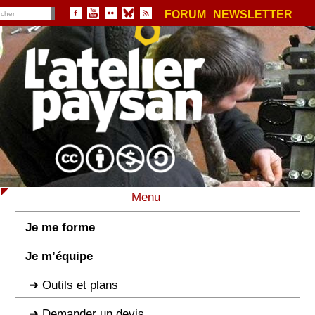
FORUM
NEWSLETTER
Menu
Je me forme
Je m’équipe
Outils et plans
Demander un devis