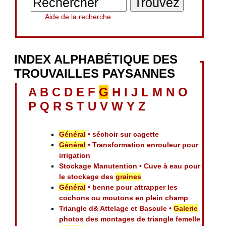
Aide de la recherche
INDEX ALPHABÉTIQUE DES
TROUVAILLES PAYSANNES
A
B
C
D
E
F
G
H
I
J
L
M
N
O
P
Q
R
S
T
U
V
W
Y
Z
Général
• séchoir sur cagette
Général
• Transformation enrouleur pour
irrigation
Stockage Manutention • Cuve à eau pour
le stockage des
graines
Général
• benne pour attrapper les
cochons ou moutons en plein champ
Triangle d& Attelage et Bascule •
Galerie
photos des montages de triangle femelle