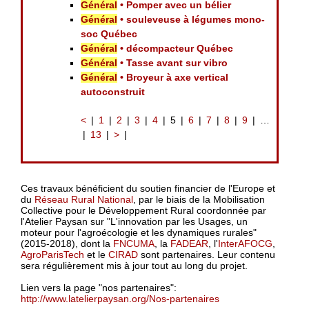
Général
• Pomper avec un bélier
Général
• souleveuse à légumes mono-
soc Québec
Général
• décompacteur Québec
Général
• Tasse avant sur vibro
Général
• Broyeur à axe vertical
autoconstruit
<
1
2
3
4
5
6
7
8
9
…
13
>
Ces travaux bénéficient du soutien financier de l'Europe et
du
Réseau Rural National
, par le biais de la Mobilisation
Collective pour le Développement Rural coordonnée par
l'Atelier Paysan sur "L'innovation par les Usages, un
moteur pour l'agroécologie et les dynamiques rurales"
(2015-2018), dont la
FNCUMA
, la
FADEAR
, l'
InterAFOCG
,
AgroParisTech
et le
CIRAD
sont partenaires. Leur contenu
sera régulièrement mis à jour tout au long du projet.
Lien vers la page "nos partenaires":
http://www.latelierpaysan.org/Nos-partenaires