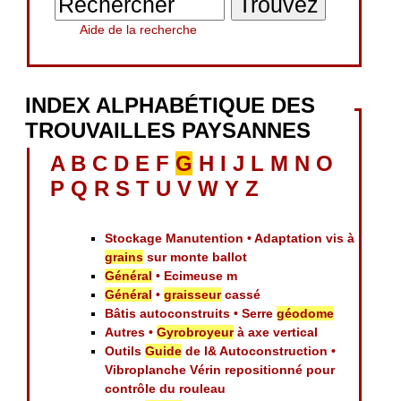
Aide de la recherche
INDEX ALPHABÉTIQUE DES
TROUVAILLES PAYSANNES
A
B
C
D
E
F
G
H
I
J
L
M
N
O
P
Q
R
S
T
U
V
W
Y
Z
Stockage Manutention • Adaptation vis à
grains
sur monte ballot
Général
• Ecimeuse m
Général
•
graisseur
cassé
Bâtis autoconstruits • Serre
géodome
Autres •
Gyrobroyeur
à axe vertical
Outils
Guide
de l& Autoconstruction •
Vibroplanche Vérin repositionné pour
contrôle du rouleau