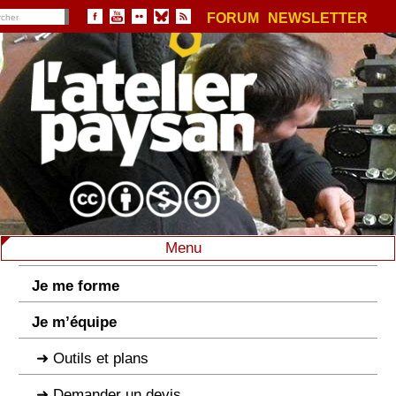
FORUM
NEWSLETTER
Menu
Je me forme
Je m’équipe
Outils et plans
Demander un devis