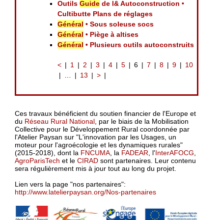
Outils
Guide
de l& Autoconstruction •
Cultibutte Plans de réglages
Général
• Sous soleuse socs
Général
• Piège à altises
Général
• Plusieurs outils autoconstruits
<
1
2
3
4
5
6
7
8
9
10
…
13
>
Ces travaux bénéficient du soutien financier de l'Europe et
du
Réseau Rural National
, par le biais de la Mobilisation
Collective pour le Développement Rural coordonnée par
l'Atelier Paysan sur "L'innovation par les Usages, un
moteur pour l'agroécologie et les dynamiques rurales"
(2015-2018), dont la
FNCUMA
, la
FADEAR
, l'
InterAFOCG
,
AgroParisTech
et le
CIRAD
sont partenaires. Leur contenu
sera régulièrement mis à jour tout au long du projet.
Lien vers la page "nos partenaires":
http://www.latelierpaysan.org/Nos-partenaires