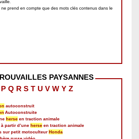
aille.
i ne prend en compte que des mots clés contenus dans le
TROUVAILLES PAYSANNES
P
Q
R
S
T
U
V
W
Y
Z
on
autoconstruit
on
Autoconstruite
une
herse
en traction animale
à partir d’une
herse
en traction animale
ts sur petit motoculteur
Honda
hère russe vidéo