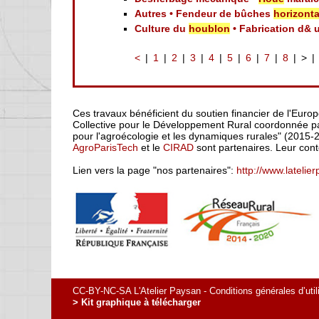
Autres • Fendeur de bûches
horizonta
Culture du
houblon
• Fabrication d& 
<
1
2
3
4
5
6
7
8
>
Ces travaux bénéficient du soutien financier de l'Euro
Collective pour le Développement Rural coordonnée par
pour l'agroécologie et les dynamiques rurales" (2015-
AgroParisTech
et le
CIRAD
sont partenaires. Leur cont
Lien vers la page "nos partenaires":
http://www.latelie
CC-BY-NC-SA L'Atelier Paysan -
Conditions générales d’util
> Kit graphique à télécharger