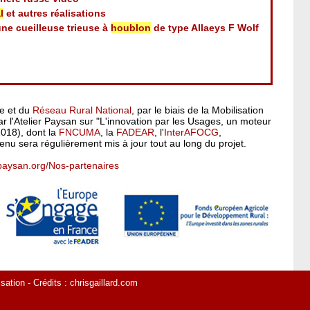
l
et autres réalisations
une cueilleuse trieuse à
houblon
de type Allaeys F Wolf
pe et du
Réseau Rural National
, par le biais de la Mobilisation
 l'Atelier Paysan sur "L'innovation par les Usages, un moteur
2018), dont la
FNCUMA
, la
FADEAR
, l'
InterAFOCG
,
enu sera régulièrement mis à jour tout au long du projet.
rpaysan.org/Nos-partenaires
isation
- Crédits :
chrisgaillard.com