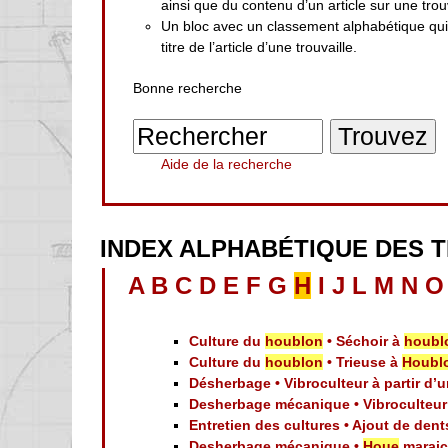
ainsi que du contenu d’un article sur une trouv
Un bloc avec un classement alphabétique qu
titre de l’article d’une trouvaille.
Bonne recherche
Aide de la recherche
INDEX ALPHABÉTIQUE DES 
A
B
C
D
E
F
G
H
I
J
L
M
N
O
Culture du
houblon
• Séchoir à
houbl
Culture du
houblon
• Trieuse à
Houbl
Désherbage • Vibroculteur à partir d’
Desherbage mécanique • Vibroculteur 
Entretien des cultures • Ajout de den
Desherbage mécanique •
Houe
maraic