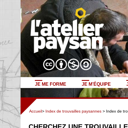
JE ME FORME
JE M’ÉQUIPE
Accueil
>
Index de trouvailles paysannes
> Index de tro
CHERCHEZ UNE TROUVAILLE