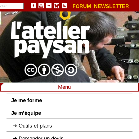
FORUM
NEWSLETTER
Menu
Je me forme
Je m’équipe
Outils et plans
Demander un devis