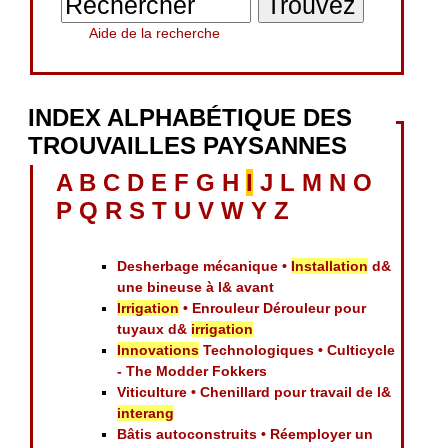
Aide de la recherche
INDEX ALPHABÉTIQUE DES
TROUVAILLES PAYSANNES
A
B
C
D
E
F
G
H
I
J
L
M
N
O
P
Q
R
S
T
U
V
W
Y
Z
Desherbage mécanique •
Installation
d&
une bineuse à l& avant
Irrigation
• Enrouleur Dérouleur pour
tuyaux d&
irrigation
Innovations
Technologiques • Culticycle
- The Modder Fokkers
Viticulture • Chenillard pour travail de l&
interang
Bâtis autoconstruits • Réemployer un