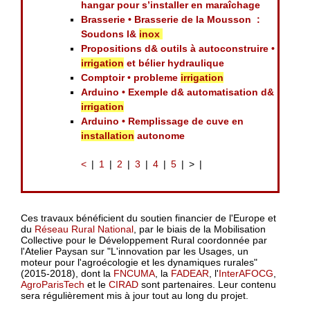
hangar pour s’installer en maraîchage
Brasserie • Brasserie de la Mousson :
Soudons l&
inox
Propositions d& outils à autoconstruire •
irrigation
et bélier hydraulique
Comptoir • probleme
irrigation
Arduino • Exemple d& automatisation d&
irrigation
Arduino • Remplissage de cuve en
installation
autonome
<
1
2
3
4
5
>
Ces travaux bénéficient du soutien financier de l'Europe et
du
Réseau Rural National
, par le biais de la Mobilisation
Collective pour le Développement Rural coordonnée par
l'Atelier Paysan sur "L'innovation par les Usages, un
moteur pour l'agroécologie et les dynamiques rurales"
(2015-2018), dont la
FNCUMA
, la
FADEAR
, l'
InterAFOCG
,
AgroParisTech
et le
CIRAD
sont partenaires. Leur contenu
sera régulièrement mis à jour tout au long du projet.