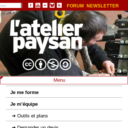
FORUM
NEWSLETTER
Menu
Je me forme
Je m’équipe
Outils et plans
Demander un devis