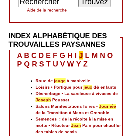
Aide de la recherche
INDEX ALPHABÉTIQUE DES
TROUVAILLES PAYSANNES
A
B
C
D
E
F
G
H
I
J
L
M
N
O
P
Q
R
S
T
U
V
W
Y
Z
Roue de
jauge
à manivelle
Loisirs • Portique pour
jeux
d& enfants
Désherbage • La sarcleuse à vivaces de
Joseph
Pousset
Salons Manifestations foires •
Journée
de la Transition à Mens et Grenoble
Semences : de la récolte à la mise en
motte • Réacteur
Jean
Pain pour chauffer
des tables de semis