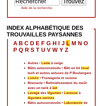
Aide de la recherche
INDEX ALPHABÉTIQUE DES
TROUVAILLES PAYSANNES
A
B
C
D
E
F
G
H
I
J
L
M
N
O
P
Q
R
S
T
U
V
W
Y
Z
Autres •
Lame
à neige
Bâtis autoconstruits • Bâti en kit
local
tech et autres astuces de P Boulangers
Loisirs
• Fromagerie et cuisine
Brasserie • Refroidissement du moût
avec un tank à
lait
Lavage
des
légumes
•
Laveuse
à
légumes-racines
Bâtis autoconstruits •
Laboratoire
de