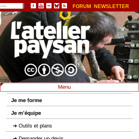
FORUM
NEWSLETTER
Menu
Je me forme
Je m’équipe
Outils et plans
Demander un devis