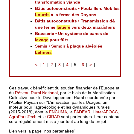
transformation viande
Bâtis autoconstruits • Poulaillers Mobiles
Lourds
à la ferme des Doyons
Bâtis autoconstruits • Transmission d&
une ferme
laitière
vers deux maraîchers
Brasserie • Un système de bancs de
lavage
pour fûts
Semis • Semoir à plaque alvéolée
Lehners
<
1
2
3
4
5
6
>
Ces travaux bénéficient du soutien financier de l'Europe et
du
Réseau Rural National
, par le biais de la Mobilisation
Collective pour le Développement Rural coordonnée par
l'Atelier Paysan sur "L'innovation par les Usages, un
moteur pour l'agroécologie et les dynamiques rurales"
(2015-2018), dont la
FNCUMA
, la
FADEAR
, l'
InterAFOCG
,
AgroParisTech
et le
CIRAD
sont partenaires. Leur contenu
sera régulièrement mis à jour tout au long du projet.
Lien vers la page "nos partenaires":