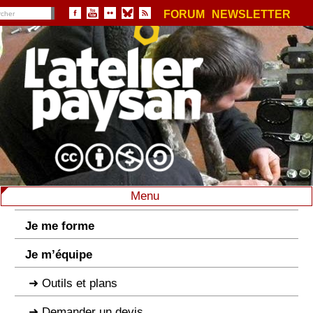
FORUM
NEWSLETTER
Menu
Je me forme
Je m’équipe
Outils et plans
Demander un devis