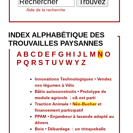
Aide de la recherche
INDEX ALPHABÉTIQUE DES
TROUVAILLES PAYSANNES
A
B
C
D
E
F
G
H
I
J
L
M
N
O
P
Q
R
S
T
U
V
W
Y
Z
Innovations Technologiques • Vendez
vos légumes à Vélo
Bâtis autoconstruits • Prototype de
module agricole : c& est parti
Traction Animale •
Néo-Bucher
et
financement participatif
PPAM • Enjambeur à lavande adapté au
dévers
Bois • Débardage : un trinqueballe