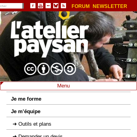
FORUM
NEWSLETTER
Menu
Je me forme
Je m’équipe
Outils et plans
Demander un devis