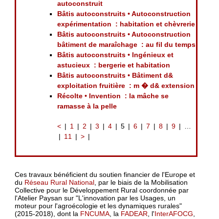
autoconstruit
Bâtis autoconstruits • Autoconstruction
expérimentation : habitation et chèvrerie
Bâtis autoconstruits • Autoconstruction
bâtiment de maraîchage : au fil du temps
Bâtis autoconstruits • Ingénieux et
astucieux : bergerie et habitation
Bâtis autoconstruits • Bâtiment d&
exploitation fruitière : m � d& extension
Récolte • Invention : la mâche se
ramasse à la pelle
<
1
2
3
4
5
6
7
8
9
…
11
>
Ces travaux bénéficient du soutien financier de l'Europe et
du
Réseau Rural National
, par le biais de la Mobilisation
Collective pour le Développement Rural coordonnée par
l'Atelier Paysan sur "L'innovation par les Usages, un
moteur pour l'agroécologie et les dynamiques rurales"
(2015-2018), dont la
FNCUMA
, la
FADEAR
, l'
InterAFOCG
,