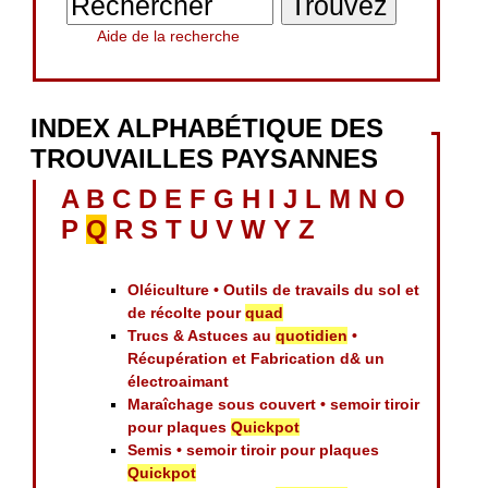
Aide de la recherche
INDEX ALPHABÉTIQUE DES
TROUVAILLES PAYSANNES
A
B
C
D
E
F
G
H
I
J
L
M
N
O
P
Q
R
S
T
U
V
W
Y
Z
Oléiculture • Outils de travails du sol et
de récolte pour
quad
Trucs & Astuces au
quotidien
•
Récupération et Fabrication d& un
électroaimant
Maraîchage sous couvert • semoir tiroir
pour plaques
Quickpot
Semis • semoir tiroir pour plaques
Quickpot