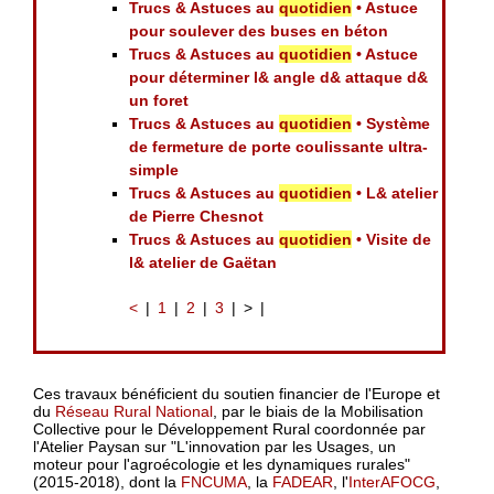
Trucs & Astuces au
quotidien
• Astuce
pour soulever des buses en béton
Trucs & Astuces au
quotidien
• Astuce
pour déterminer l& angle d& attaque d&
un foret
Trucs & Astuces au
quotidien
• Système
de fermeture de porte coulissante ultra-
simple
Trucs & Astuces au
quotidien
• L& atelier
de Pierre Chesnot
Trucs & Astuces au
quotidien
• Visite de
l& atelier de Gaëtan
<
1
2
3
>
Ces travaux bénéficient du soutien financier de l'Europe et
du
Réseau Rural National
, par le biais de la Mobilisation
Collective pour le Développement Rural coordonnée par
l'Atelier Paysan sur "L'innovation par les Usages, un
moteur pour l'agroécologie et les dynamiques rurales"
(2015-2018), dont la
FNCUMA
, la
FADEAR
, l'
InterAFOCG
,