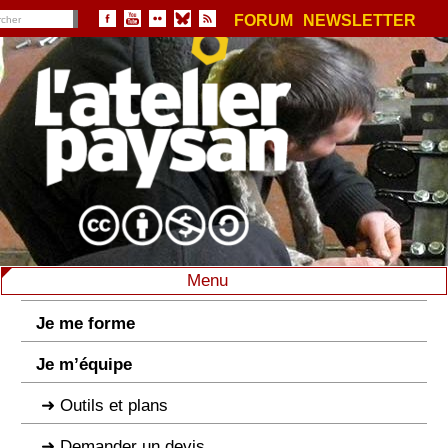
FORUM
NEWSLETTER
Menu
Je me forme
Je m’équipe
Outils et plans
Demander un devis