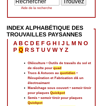
Aide de la recherche
INDEX ALPHABÉTIQUE DES
TROUVAILLES PAYSANNES
A
B
C
D
E
F
G
H
I
J
L
M
N
O
P
Q
R
S
T
U
V
W
Y
Z
Oléiculture • Outils de travails du sol et
de récolte pour
quad
Trucs & Astuces au
quotidien
•
Récupération et Fabrication d& un
électroaimant
Maraîchage sous couvert • semoir tiroir
pour plaques
Quickpot
Semis • semoir tiroir pour plaques
Quickpot