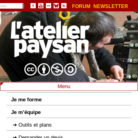
FORUM
NEWSLETTER
Menu
Je me forme
Je m’équipe
Outils et plans
Demander un devis