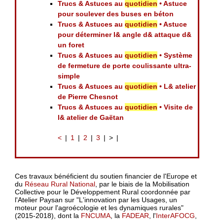
Trucs & Astuces au
quotidien
• Astuce
pour soulever des buses en béton
Trucs & Astuces au
quotidien
• Astuce
pour déterminer l& angle d& attaque d&
un foret
Trucs & Astuces au
quotidien
• Système
de fermeture de porte coulissante ultra-
simple
Trucs & Astuces au
quotidien
• L& atelier
de Pierre Chesnot
Trucs & Astuces au
quotidien
• Visite de
l& atelier de Gaëtan
<
1
2
3
>
Ces travaux bénéficient du soutien financier de l'Europe et
du
Réseau Rural National
, par le biais de la Mobilisation
Collective pour le Développement Rural coordonnée par
l'Atelier Paysan sur "L'innovation par les Usages, un
moteur pour l'agroécologie et les dynamiques rurales"
(2015-2018), dont la
FNCUMA
, la
FADEAR
, l'
InterAFOCG
,