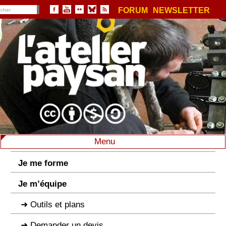
FORUM
NEWSLETTER
Menu
Je me forme
Je m’équipe
Outils et plans
Demander un devis