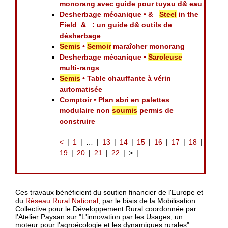
monorang avec guide pour tuyau d& eau
Desherbage mécanique • &
Steel
in the
Field & : un guide d& outils de
désherbage
Semis
•
Semoir
maraîcher monorang
Desherbage mécanique •
Sarcleuse
multi-rangs
Semis
• Table chauffante à vérin
automatisée
Comptoir • Plan abri en palettes
modulaire non
soumis
permis de
construire
<
1
…
13
14
15
16
17
18
19
20
21
22
>
Ces travaux bénéficient du soutien financier de l'Europe et
du
Réseau Rural National
, par le biais de la Mobilisation
Collective pour le Développement Rural coordonnée par
l'Atelier Paysan sur "L'innovation par les Usages, un
moteur pour l'agroécologie et les dynamiques rurales"