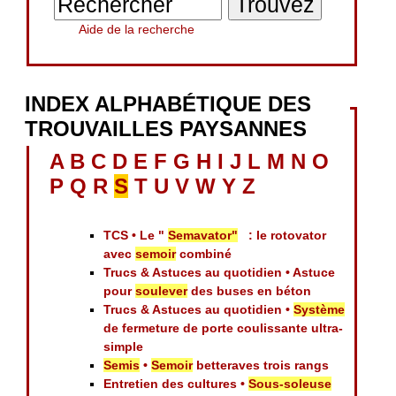
Aide de la recherche
INDEX ALPHABÉTIQUE DES
TROUVAILLES PAYSANNES
A
B
C
D
E
F
G
H
I
J
L
M
N
O
P
Q
R
S
T
U
V
W
Y
Z
TCS • Le "
Semavator"
: le rotovator
avec
semoir
combiné
Trucs & Astuces au quotidien • Astuce
pour
soulever
des buses en béton
Trucs & Astuces au quotidien •
Système
de fermeture de porte coulissante ultra-
simple
Semis
•
Semoir
betteraves trois rangs
Entretien des cultures •
Sous-soleuse