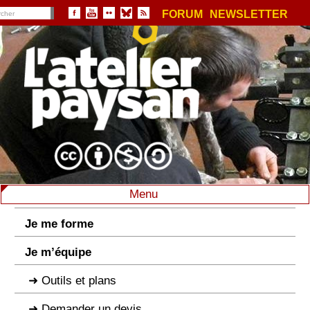
FORUM
NEWSLETTER
Menu
Je me forme
Je m’équipe
Outils et plans
Demander un devis