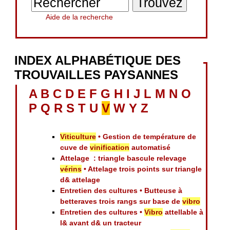
Aide de la recherche
INDEX ALPHABÉTIQUE DES
TROUVAILLES PAYSANNES
A
B
C
D
E
F
G
H
I
J
L
M
N
O
P
Q
R
S
T
U
V
W
Y
Z
Viticulture
• Gestion de température de
cuve de
vinification
automatisé
Attelage : triangle bascule relevage
vérins
• Attelage trois points sur triangle
d& attelage
Entretien des cultures • Butteuse à
betteraves trois rangs sur base de
vibro
Entretien des cultures •
Vibro
attellable à
l& avant d& un tracteur