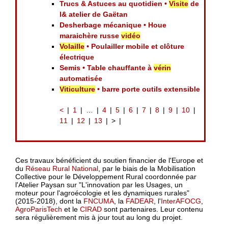
Trucs & Astuces au quotidien •
Visite
de
l& atelier de Gaëtan
Desherbage mécanique • Houe
maraichère russe
vidéo
Volaille
• Poulailler mobile et clôture
électrique
Semis • Table chauffante à
vérin
automatisée
Viticulture
• barre porte outils extensible
<
1
…
4
5
6
7
8
9
10
11
12
13
>
Ces travaux bénéficient du soutien financier de l'Europe et
du
Réseau Rural National
, par le biais de la Mobilisation
Collective pour le Développement Rural coordonnée par
l'Atelier Paysan sur "L'innovation par les Usages, un
moteur pour l'agroécologie et les dynamiques rurales"
(2015-2018), dont la
FNCUMA
, la
FADEAR
, l'
InterAFOCG
,
AgroParisTech
et le
CIRAD
sont partenaires. Leur contenu
sera régulièrement mis à jour tout au long du projet.