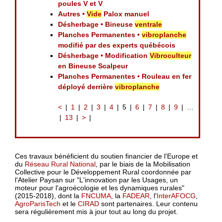
poules V et V
Autres •
Vide
Palox manuel
Désherbage • Bineuse
ventrale
Planches Permanentes •
vibroplanche
modifié par des experts québécois
Désherbage • Modification
Vibroculteur
en Bineuse Scalpeur
Planches Permanentes • Rouleau en fer
déployé derrière
vibroplanche
<
1
2
3
4
5
6
7
8
9
…
13
>
Ces travaux bénéficient du soutien financier de l'Europe et
du
Réseau Rural National
, par le biais de la Mobilisation
Collective pour le Développement Rural coordonnée par
l'Atelier Paysan sur "L'innovation par les Usages, un
moteur pour l'agroécologie et les dynamiques rurales"
(2015-2018), dont la
FNCUMA
, la
FADEAR
, l'
InterAFOCG
,
AgroParisTech
et le
CIRAD
sont partenaires. Leur contenu
sera régulièrement mis à jour tout au long du projet.