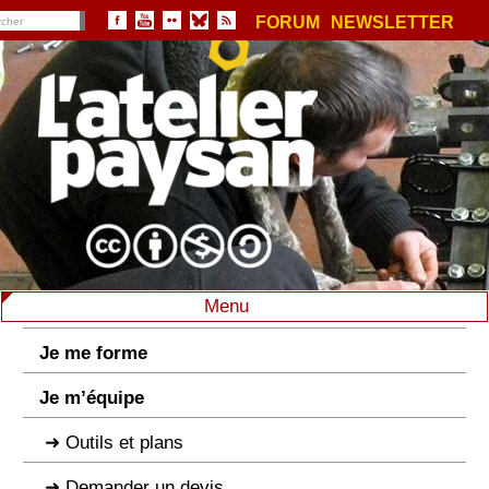
FORUM
NEWSLETTER
Menu
Je me forme
Je m’équipe
Outils et plans
Demander un devis