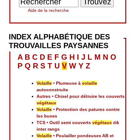
Aide de la recherche
INDEX ALPHABÉTIQUE DES
TROUVAILLES PAYSANNES
A
B
C
D
E
F
G
H
I
J
L
M
N
O
P
Q
R
S
T
U
V
W
Y
Z
Volaille
• Plumeuse à
volaille
autoconstruite
Autres • Chisel pour détruire les couverts
végétaux
Volaille
• Protection des patures contre
les buses
TCS • Outil semi couverts
végétaux
d&
inter rangs
Volaille
• Poulailler pondeuses AB et