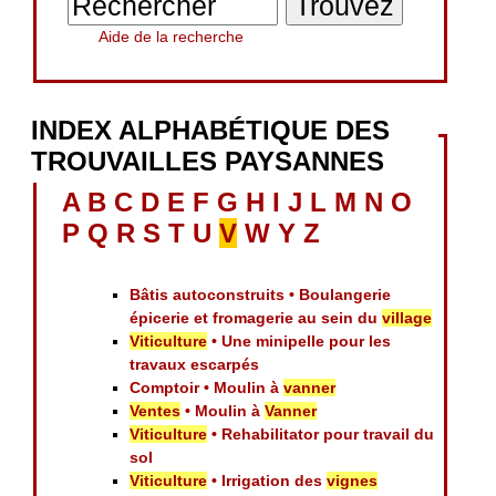
Aide de la recherche
INDEX ALPHABÉTIQUE DES
TROUVAILLES PAYSANNES
A
B
C
D
E
F
G
H
I
J
L
M
N
O
P
Q
R
S
T
U
V
W
Y
Z
Bâtis autoconstruits • Boulangerie
épicerie et fromagerie au sein du
village
Viticulture
• Une minipelle pour les
travaux escarpés
Comptoir • Moulin à
vanner
Ventes
• Moulin à
Vanner
Viticulture
• Rehabilitator pour travail du
sol
Viticulture
• Irrigation des
vignes