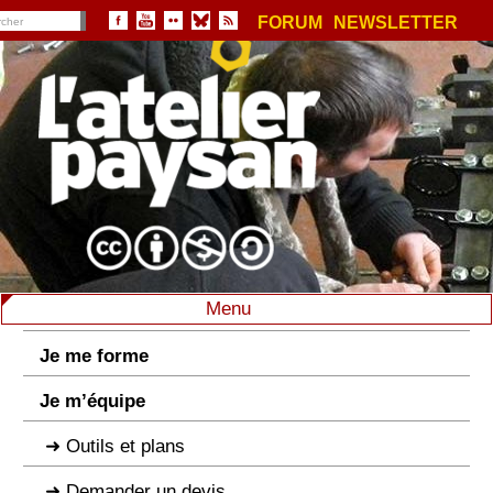
FORUM
NEWSLETTER
Menu
Je me forme
Je m’équipe
Outils et plans
Demander un devis