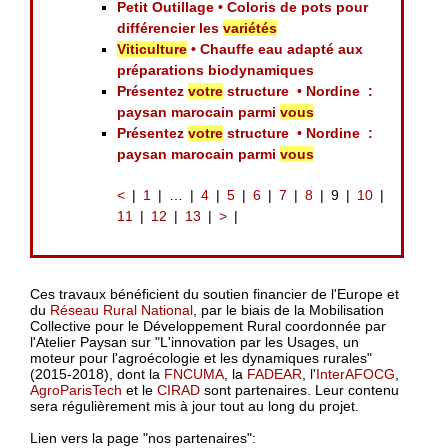
Petit Outillage • Coloris de pots pour
différencier les
variétés
Viticulture
• Chauffe eau adapté aux
préparations biodynamiques
Présentez
votre
structure • Nordine :
paysan marocain parmi
vous
Présentez
votre
structure • Nordine :
paysan marocain parmi
vous
<
1
…
4
5
6
7
8
9
10
11
12
13
>
Ces travaux bénéficient du soutien financier de l'Europe et
du
Réseau Rural National
, par le biais de la Mobilisation
Collective pour le Développement Rural coordonnée par
l'Atelier Paysan sur "L'innovation par les Usages, un
moteur pour l'agroécologie et les dynamiques rurales"
(2015-2018), dont la
FNCUMA
, la
FADEAR
, l'
InterAFOCG
,
AgroParisTech
et le
CIRAD
sont partenaires. Leur contenu
sera régulièrement mis à jour tout au long du projet.
Lien vers la page "nos partenaires":