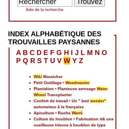
Aide de la recherche
INDEX ALPHABÉTIQUE DES
TROUVAILLES PAYSANNES
A
B
C
D
E
F
G
H
I
J
L
M
N
O
P
Q
R
S
T
U
V
W
Y
Z
Wiki
Maraicher
Petit Outillage •
Weedmaster
Plantation • Planteuse arrosage
Water
Wheel
Transplanter
Confort de travail • Un " bed
weeder"
automoteur à la française
Apiculture • Ruche
Warré
Culture du houblon • Fabrication d& une
cueilleuse trieuse à houblon de type