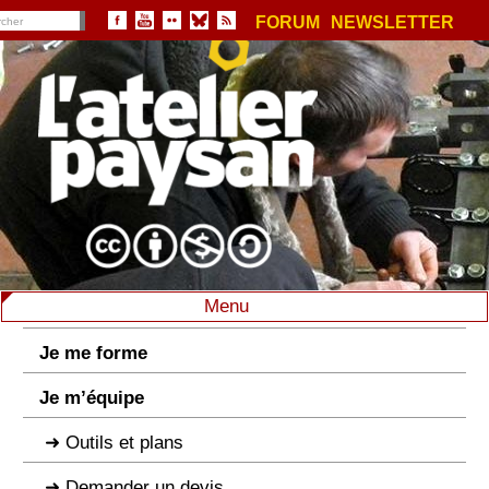
FORUM
NEWSLETTER
Menu
Je me forme
Je m’équipe
Outils et plans
Demander un devis