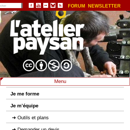
FORUM
NEWSLETTER
Menu
Je me forme
Je m’équipe
Outils et plans
Demander un devis