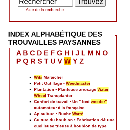
Aide de la recherche
INDEX ALPHABÉTIQUE DES
TROUVAILLES PAYSANNES
A
B
C
D
E
F
G
H
I
J
L
M
N
O
P
Q
R
S
T
U
V
W
Y
Z
Wiki
Maraicher
Petit Outillage •
Weedmaster
Plantation • Planteuse arrosage
Water
Wheel
Transplanter
Confort de travail • Un " bed
weeder"
automoteur à la française
Apiculture • Ruche
Warré
Culture du houblon • Fabrication d& une
cueilleuse trieuse à houblon de type