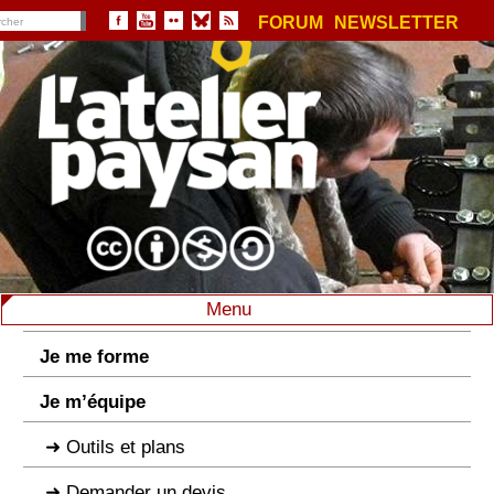
FORUM
NEWSLETTER
Menu
Je me forme
Je m’équipe
Outils et plans
Demander un devis