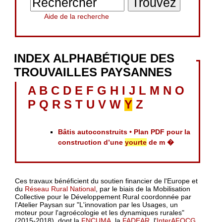
Aide de la recherche
INDEX ALPHABÉTIQUE DES
TROUVAILLES PAYSANNES
A
B
C
D
E
F
G
H
I
J
L
M
N
O
P
Q
R
S
T
U
V
W
Y
Z
Bâtis autoconstruits • Plan PDF pour la
construction d’une
yourte
de m �
Ces travaux bénéficient du soutien financier de l'Europe et
du
Réseau Rural National
, par le biais de la Mobilisation
Collective pour le Développement Rural coordonnée par
l'Atelier Paysan sur "L'innovation par les Usages, un
moteur pour l'agroécologie et les dynamiques rurales"
(2015-2018), dont la
FNCUMA
, la
FADEAR
, l'
InterAFOCG
,