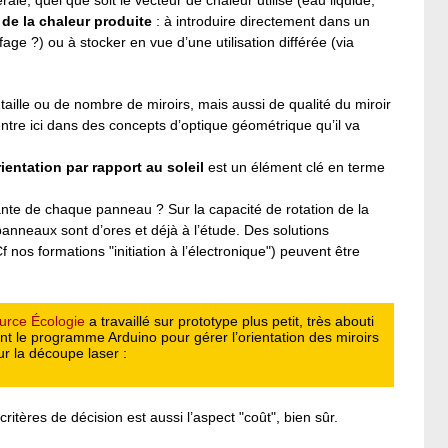
n de la chaleur produite
: à introduire directement dans un
age ?) ou à stocker en vue d’une utilisation différée (via
 taille ou de nombre de miroirs, mais aussi de qualité du miroir
entre ici dans des concepts d’optique géométrique qu’il va
rientation par rapport au soleil
est un élément clé en terme
dante de chaque panneau ? Sur la capacité de rotation de la
panneaux sont d’ores et déjà à l’étude. Des solutions
nos formations "initiation à l’électronique") peuvent être
rce Écologie
a travaillé sur prototype plus petit, très abouti
t le programme Arduino pour gérer l’orientation des miroirs
our la découpe laser :
itères de décision est aussi l’aspect "coût", bien sûr.