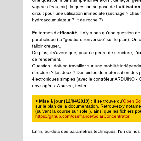
vapeur d’eau, air), la question se pose de
l’utilisatio
circuit pour une utilisation immédiate (séchage ? chauff
hydroaccumulateur ? lit de roche ?)
En termes d’
efficacité
, il n’y a pas qu’une question de
parabolique (la "gouttière renversée" sur le plan). On 
falloir creuser...
De plus, il s’avère que, pour ce genre de structure,
l’o
de rendement.
Question : doit-on travailler sur une mobilité indépen
structure ? les deux ? Des pistes de motorisation des 
électroniques simples (avec le contrôleur ARDUINO - Cf 
envisagées. A suivre, tester...
>
Mise à jour (12/04/2019) :
Il se trouve qu’
Open Sou
sur le plan de la documentation. Retrouvez-y notamen
(suivant la course sur soleil), ainsi que les fichiers p
https://github.com/osefrance/SolarConcentrator
Enfin, au-delà des paramètres techniques, l’un de nos cr