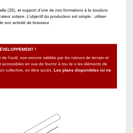
le (26), et support d’une de nos formations à la soudure
teur solaire. L’objectif du producteur est simple : utiliser
de son activité de brasseur.
DÉVELOPPEMENT !
e l’outil, non-encore validée par les retours de terrain et
nt accessibles en vue de fournir à tou·te·s les éléments de
n collective, en libre accès.
Les plans disponibles ici ne