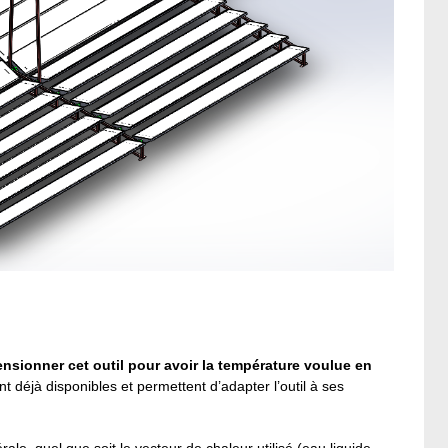
sionner cet outil pour avoir la température voulue en
déjà disponibles et permettent d’adapter l’outil à ses
le, quel que soit le vecteur de chaleur utilisé (eau liquide,