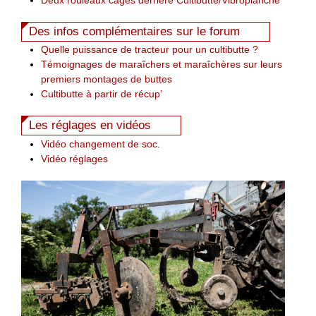
Des infos complémentaires sur le forum
Quelle puissance de tracteur pour un cultibutte ?
Témoignages de maraîchers et maraîchères sur leurs
premiers montages de buttes
Cultibutte à partir de récup’
Les réglages en vidéos
Vidéo changement de soc
.
Vidéo réglages