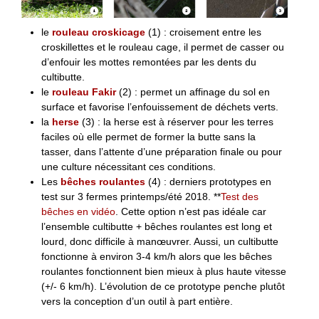
le
rouleau croskicage
(1) : croisement entre les
croskillettes et le rouleau cage, il permet de casser ou
d’enfouir les mottes remontées par les dents du
cultibutte.
le
rouleau Fakir
(2) : permet un affinage du sol en
surface et favorise l’enfouissement de déchets verts.
la
herse
(3) : la herse est à réserver pour les terres
faciles où elle permet de former la butte sans la
tasser, dans l’attente d’une préparation finale ou pour
une culture nécessitant ces conditions.
Les
bêches roulantes
(4) : derniers prototypes en
test sur 3 fermes printemps/été 2018. **
Test des
bêches en vidéo
. Cette option n’est pas idéale car
l’ensemble cultibutte + bêches roulantes est long et
lourd, donc difficile à manœuvrer. Aussi, un cultibutte
fonctionne à environ 3-4 km/h alors que les bêches
roulantes fonctionnent bien mieux à plus haute vitesse
(+/- 6 km/h). L’évolution de ce prototype penche plutôt
vers la conception d’un outil à part entière.