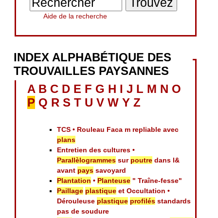
Aide de la recherche
INDEX ALPHABÉTIQUE DES
TROUVAILLES PAYSANNES
A
B
C
D
E
F
G
H
I
J
L
M
N
O
P
Q
R
S
T
U
V
W
Y
Z
TCS • Rouleau Faca m repliable avec
plans
Entretien des cultures •
Parallèlogrammes
sur
poutre
dans l&
avant
pays
savoyard
Plantation
•
Planteuse
" Traîne-fesse"
Paillage
plastique
et Occultation •
Dérouleuse
plastique
profilés
standards
pas de soudure