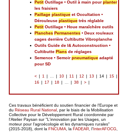
Petit
Outillage • Outil à main pour
planter
les fraisiers
Paillage
plastique
et Occultation •
Dérouleuse
plastique
très réglable
Petit
Outillage • Houe maraîchère outils
Planches
Permanentes
• Deux rouleaux
cages derrière Cultibutte Vibroplanche
Outils Guide de l& Autoconstruction •
Cultibutte
Plans
de réglages
Semence • Semoir
pneumatique
adapté
pour SD
<
1
…
10
11
12
13
14
15
16
17
18
…
38
>
Ces travaux bénéficient du soutien financier de l'Europe et
du
Réseau Rural National
, par le biais de la Mobilisation
Collective pour le Développement Rural coordonnée par
l'Atelier Paysan sur "L'innovation par les Usages, un
moteur pour l'agroécologie et les dynamiques rurales"
(2015-2018), dont la
FNCUMA
, la
FADEAR
, l'
InterAFOCG
,