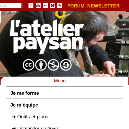
FORUM
NEWSLETTER
Menu
Je me forme
Je m’équipe
Outils et plans
Demander un devis