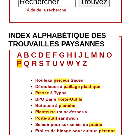
Aide de la recherche
INDEX ALPHABÉTIQUE DES
TROUVAILLES PAYSANNES
A
B
C
D
E
F
G
H
I
J
L
M
N
O
P
Q
R
S
T
U
V
W
Y
Z
Rouleau
perceur
traceur
Dérouleuse à
paillage
plastique
Presse
à Typha
BPO Barre
Porte-Outils
Butteuse à
planche
Planteuse
traine-fesses v
Porte-outil
sandwich
Semoir pour sur-semis de
prairie
Étoiles de binage pour culture
pérenne