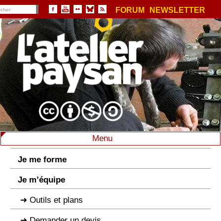
FORUM
NEWSLETTER
Menu
Je me forme
Je m’équipe
Outils et plans
Demander un devis