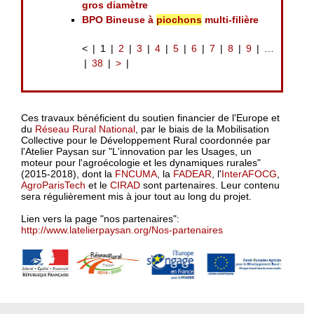
gros diamètre
BPO Bineuse à
piochons
multi-filière
<
1
2
3
4
5
6
7
8
9
…
38
>
Ces travaux bénéficient du soutien financier de l'Europe et
du
Réseau Rural National
, par le biais de la Mobilisation
Collective pour le Développement Rural coordonnée par
l'Atelier Paysan sur "L'innovation par les Usages, un
moteur pour l'agroécologie et les dynamiques rurales"
(2015-2018), dont la
FNCUMA
, la
FADEAR
, l'
InterAFOCG
,
AgroParisTech
et le
CIRAD
sont partenaires. Leur contenu
sera régulièrement mis à jour tout au long du projet.
Lien vers la page "nos partenaires":
http://www.latelierpaysan.org/Nos-partenaires