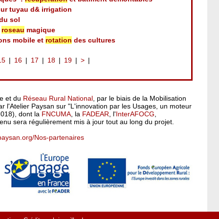
ur tuyau d& irrigation
 du sol
n
roseau
magique
hons mobile et
rotation
des cultures
15
16
17
18
19
>
pe et du
Réseau Rural National
, par le biais de la Mobilisation
 l'Atelier Paysan sur "L'innovation par les Usages, un moteur
2018), dont la
FNCUMA
, la
FADEAR
, l'
InterAFOCG
,
enu sera régulièrement mis à jour tout au long du projet.
rpaysan.org/Nos-partenaires