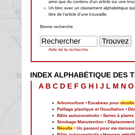
ainsi que du contenu d’un article sur une trouv
Un bloc avec un classement alphabétique qu
titre de l’article d’une trouvaille.
Bonne recherche
Aide de la recherche
INDEX ALPHABÉTIQUE DES 
A
B
C
D
E
F
G
H
I
J
L
M
N
O
Arboriculture • Escabeau pour
récolte
Paillage plastique et Occultation • D
Bâtis autoconstruits • Serres à plants
Stockage Manutention • Déplacemen
Récolte
• Un parasol pour ma moisso
Bâtis autoconstruits • Hangars métal