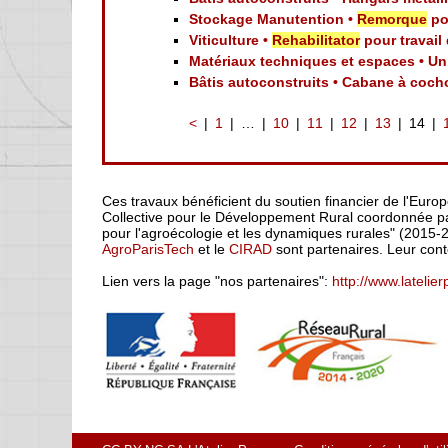
Stockage Manutention •
Remorque
po
Viticulture •
Rehabilitator
pour travail
Matériaux techniques et espaces • U
Bâtis autoconstruits • Cabane à coc
<
1
…
10
11
12
13
14
Ces travaux bénéficient du soutien financier de l'Euro
Collective pour le Développement Rural coordonnée par
pour l'agroécologie et les dynamiques rurales" (2015-
AgroParisTech
et le
CIRAD
sont partenaires. Leur cont
Lien vers la page "nos partenaires":
http://www.latelie