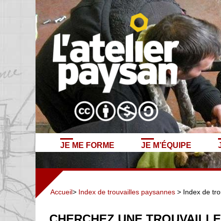
JE ME FORME
JE M’ÉQUIPE
Accueil
>
Index de trouvailles paysannes
> Index de tro
CHERCHEZ UNE TROUVAILLE