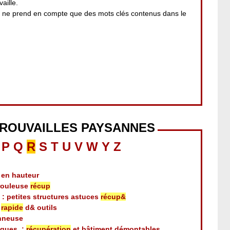
aille.
i ne prend en compte que des mots clés contenus dans le
TROUVAILLES PAYSANNES
P
Q
R
S
T
U
V
W
Y
Z
en hauteur
érouleuse
récup
 : petites structures astuces
récup&
t
rapide
d& outils
nneuse
liques :
récupération
et bâtiment démontables