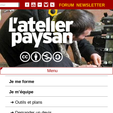
FORUM
NEWSLETTER
Menu
Je me forme
Je m’équipe
Outils et plans
Demander un devis