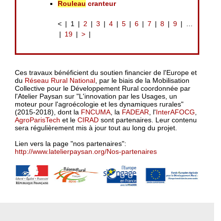
Rouleau
cranteur
<
1
2
3
4
5
6
7
8
9
…
19
>
Ces travaux bénéficient du soutien financier de l'Europe et
du
Réseau Rural National
, par le biais de la Mobilisation
Collective pour le Développement Rural coordonnée par
l'Atelier Paysan sur "L'innovation par les Usages, un
moteur pour l'agroécologie et les dynamiques rurales"
(2015-2018), dont la
FNCUMA
, la
FADEAR
, l'
InterAFOCG
,
AgroParisTech
et le
CIRAD
sont partenaires. Leur contenu
sera régulièrement mis à jour tout au long du projet.
Lien vers la page "nos partenaires":
http://www.latelierpaysan.org/Nos-partenaires