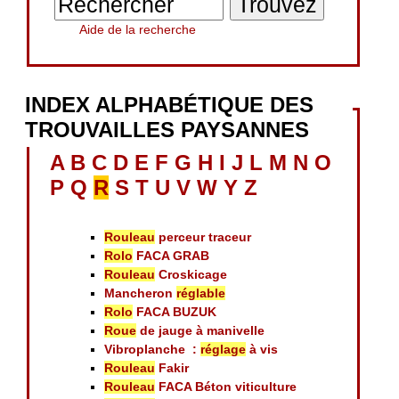
Aide de la recherche
INDEX ALPHABÉTIQUE DES
TROUVAILLES PAYSANNES
A
B
C
D
E
F
G
H
I
J
L
M
N
O
P
Q
R
S
T
U
V
W
Y
Z
Rouleau
perceur traceur
Rolo
FACA GRAB
Rouleau
Croskicage
Mancheron
réglable
Rolo
FACA BUZUK
Roue
de jauge à manivelle
Vibroplanche :
réglage
à vis
Rouleau
Fakir
Rouleau
FACA Béton viticulture