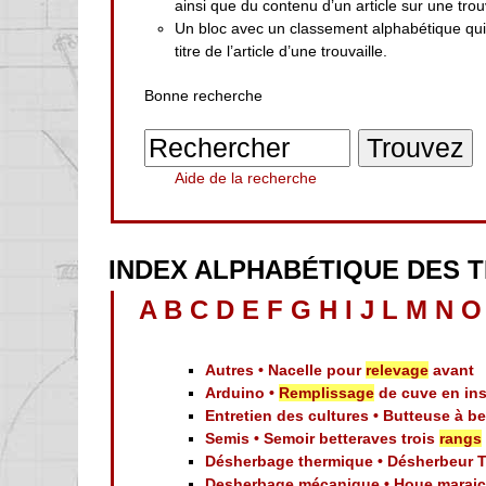
ainsi que du contenu d’un article sur une trouv
Un bloc avec un classement alphabétique qu
titre de l’article d’une trouvaille.
Bonne recherche
Aide de la recherche
INDEX ALPHABÉTIQUE DES 
A
B
C
D
E
F
G
H
I
J
L
M
N
O
Autres • Nacelle pour
relevage
avant
Arduino •
Remplissage
de cuve en ins
Entretien des cultures • Butteuse à be
Semis • Semoir betteraves trois
rangs
Désherbage thermique • Désherbeur T
Desherbage mécanique • Houe marai