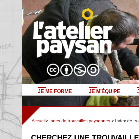
JE ME FORME
JE M’ÉQUIPE
Accueil
>
Index de trouvailles paysannes
> Index de tro
CHERCHEZ UNE TROUVAILLE