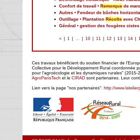
Confort de travail •
Remorque
de mar
Autres • Fendeur de bûches horizonta
Outillage • Plantation
Récolte
avec Cht
Général • gestion des fougères ciste
<
1
…
10
11
12
13
14
Ces travaux bénéficient du soutien financier de l'Euro
Collective pour le Développement Rural coordonnée par
pour l'agroécologie et les dynamiques rurales" (2015-
AgroParisTech
et le
CIRAD
sont partenaires. Leur cont
Lien vers la page "nos partenaires":
http://www.latelie