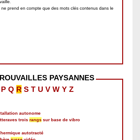
aille.
i ne prend en compte que des mots clés contenus dans le
TROUVAILLES PAYSANNES
P
Q
R
S
T
U
V
W
Y
Z
tallation autonome
tteraves trois
rangs
sur base de vibro
hermique autotracté
chère
russe
vidéo