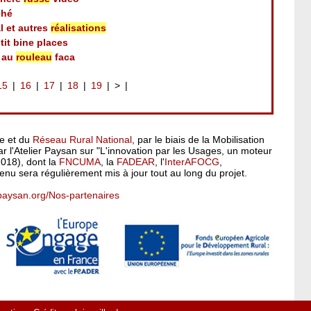
ché
l et autres
réalisations
it bine places
s au
rouleau
faca
15
16
17
18
19
>
pe et du
Réseau Rural National
, par le biais de la Mobilisation
 l'Atelier Paysan sur "L'innovation par les Usages, un moteur
2018), dont la
FNCUMA
, la
FADEAR
, l'
InterAFOCG
,
enu sera régulièrement mis à jour tout au long du projet.
rpaysan.org/Nos-partenaires