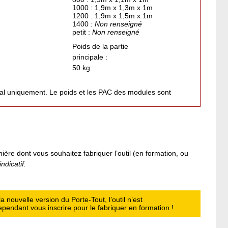
1000 : 1,9m x 1,3m x 1m
1200 : 1,9m x 1,5m x 1m
1400 :
Non renseigné
petit :
Non renseigné
Poids de la partie
principale :
50 kg
pal uniquement. Le poids et les PAC des modules sont
ière dont vous souhaitez fabriquer l’outil (en formation, ou
ndicatif.
 nouvelle version du Porte-Tout, l’outil n’est
ndant vous inscrire pour le fabriquer en formation !