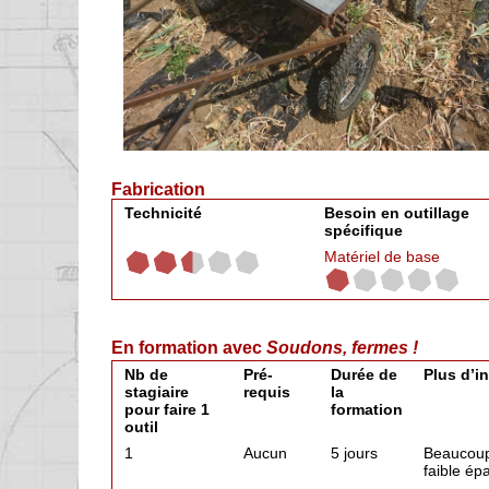
Fabrication
Technicité
Besoin en outillage
spécifique
Matériel de base
En formation avec
Soudons, fermes !
Nb de
Pré-
Durée de
Plus d’i
stagiaire
requis
la
pour faire 1
formation
outil
1
Aucun
5 jours
Beaucoup
faible ép