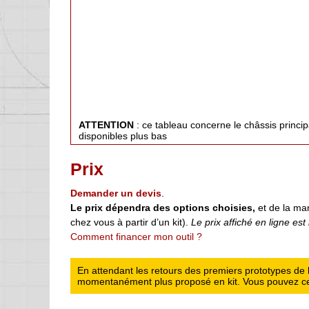
ATTENTION
: ce tableau concerne le châssis princi
disponibles plus bas
Prix
Demander un devis
.
Le prix dépendra des options choisies,
et de la man
chez vous à partir d’un kit).
Le prix affiché en ligne est i
Comment financer mon outil ?
En attendant les retours des premiers prototypes de la
momentanément plus proposé en kit. Vous pouvez cepe