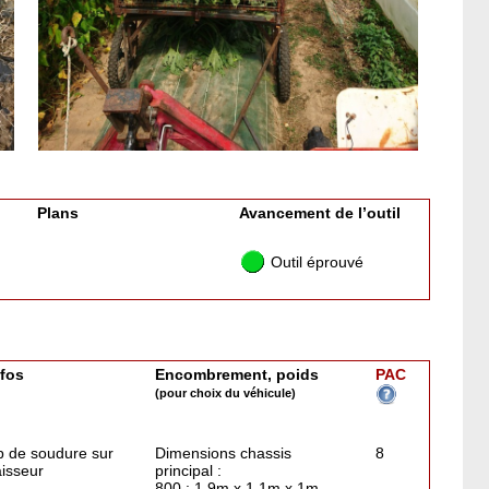
Plans
Avancement de l’outil
Outil éprouvé
nfos
Encombrement, poids
PAC
(pour choix du véhicule)
 de soudure sur
Dimensions chassis
8
aisseur
principal :
800 : 1,9m x 1,1m x 1m