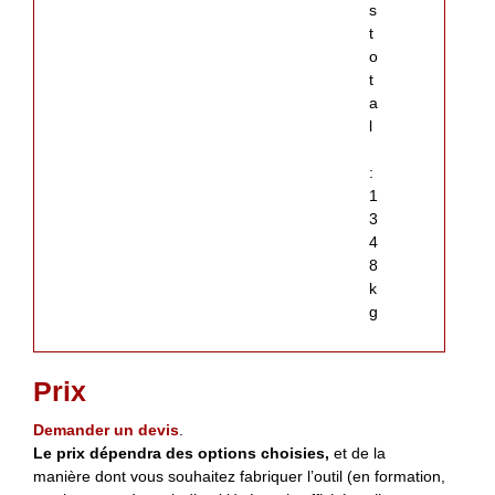
s
t
o
t
a
l
:
1
3
4
8
k
g
Prix
Demander un devis
.
Le prix dépendra des options choisies,
et de la
manière dont vous souhaitez fabriquer l’outil (en formation,