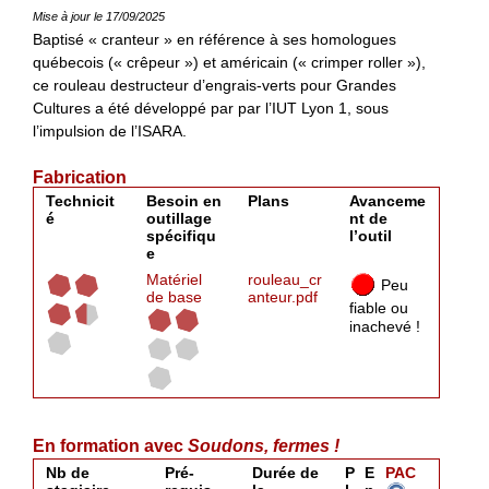
Mise à jour le 17/09/2025
Baptisé « cranteur » en référence à ses homologues
québecois (« crêpeur ») et américain (« crimper roller »),
ce rouleau destructeur d’engrais-verts pour Grandes
Cultures a été développé par par l’IUT Lyon 1, sous
l’impulsion de l’ISARA.
Fabrication
Technicit
Besoin en
Plans
Avanceme
é
outillage
nt de
spécifiqu
l’outil
e
Matériel
rouleau_cr
Peu
de base
anteur.pdf
fiable ou
inachevé !
En formation avec
Soudons, fermes !
Nb de
Pré-
Durée de
P
E
PAC