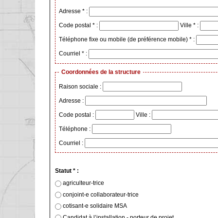
Adresse * :
Code postal * :
Ville * :
Téléphone fixe ou mobile (de préférence mobile) * :
Courriel * :
Coordonnées de la structure
Raison sociale :
Adresse :
Code postal :
Ville :
Téléphone :
Courriel :
Statut * :
agriculteur-trice
conjoint-e collaborateur-trice
cotisant-e solidaire MSA
Candidat à l’installation - porteur de projet