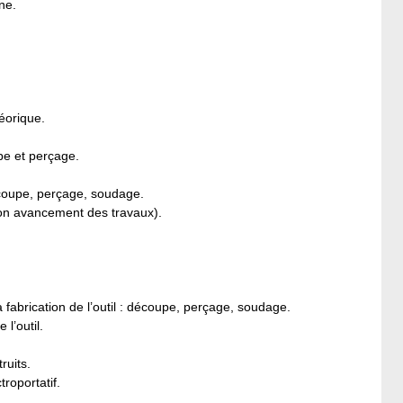
ne.
éorique.
pe et perçage.
découpe, perçage, soudage.
elon avancement des travaux).
a fabrication de l’outil : découpe, perçage, soudage.
 l’
outil.
ruits.
troportatif.