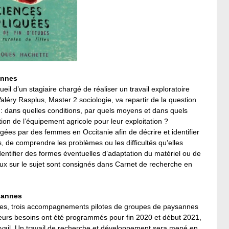
sannes
il d’un stagiaire chargé de réaliser un travail exploratoire
 Valéry Rasplus, Master 2 sociologie, va repartir de la question
 : dans quelles conditions, par quels moyens et dans quels
ution de l’équipement agricole pour leur exploitation ?
rigées par des femmes en Occitanie afin de décrire et identifier
oles, de comprendre les problèmes ou les difficultés qu’elles
’identifier des formes éventuelles d’adaptation du matériel ou de
ux sur le sujet sont consignés dans Carnet de recherche en
sannes
nnes, trois accompagnements pilotes de groupes de paysannes
à leurs besoins ont été programmés pour fin 2020 et début 2021,
travail. Un travail de recherche et développement sera mené en