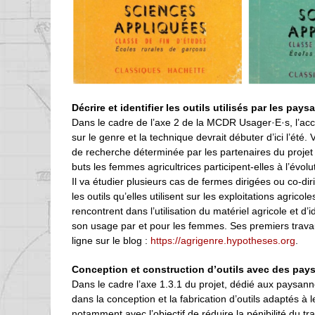
Décrire et identifier les outils utilisés par les pay
Dans le cadre de l’axe 2 de la MCDR Usager·E·s, l’accue
sur le genre et la technique devrait débuter d’ici l’été.
de recherche déterminée par les partenaires du projet
buts les femmes agricultrices participent-elles à l’évol
Il va étudier plusieurs cas de fermes dirigées ou co-di
les outils qu’elles utilisent sur les exploitations agric
rencontrent dans l’utilisation du matériel agricole et d
son usage par et pour les femmes. Ses premiers trava
ligne sur le blog :
https://agrigenre.hypotheses.org
.
Conception et construction d’outils avec des pay
Dans le cadre l’axe 1.3.1 du projet, dédié aux paysa
dans la conception et la fabrication d’outils adaptés 
notamment avec l’objectif de réduire la pénibilité du 