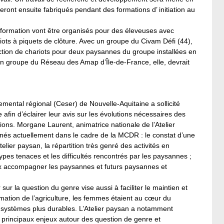
ront ensuite fabriqués pendant des formations d’ initiation au
formation vont être organisés pour des éleveuses avec
riots à piquets de clôture. Avec un groupe du Civam Défi (44),
ruction de chariots pour deux paysannes du groupe installées en
 un groupe du Réseau des Amap d’Île-de-France, elle, devrait
mental régional (Ceser) de Nouvelle-Aquitaine a sollicité
e afin d’éclairer leur avis sur les évolutions nécessaires des
tions. Morgane Laurent, animatrice nationale de l’Atelier
nés actuellement dans le cadre de la MCDR : le constat d’une
lier paysan, la répartition très genré des activités en
otypes tenaces et les difficultés rencontrés par les paysannes ;
ux accompagner les paysannes et futurs paysannes et
ur la question du genre vise aussi à faciliter le maintien et
rmation de l’agriculture, les femmes étaient au cœur du
systèmes plus durables. L’Atelier paysan a notamment
 principaux enjeux autour des question de genre et